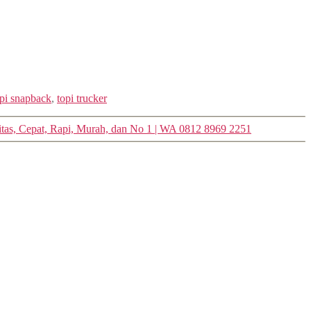
opi snapback
,
topi trucker
alitas, Cepat, Rapi, Murah, dan No 1 | WA 0812 8969 2251