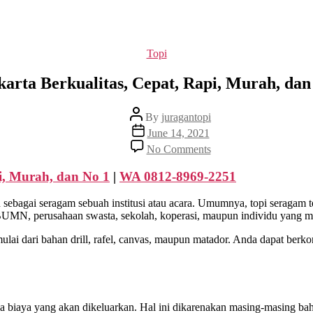
Categories
Topi
akarta Berkualitas, Cepat, Rapi, Murah, dan
Post
By
juragantopi
author
Post
June 14, 2021
date
on
No Comments
konveksi
topi
pi, Murah, dan No 1
|
WA 0812-8969-2251
rimba
di
sebagai seragam sebuah institusi atau acara. Umumnya, topi seragam te
Jakarta
, BUMN, perusahaan swasta, sekolah, koperasi, maupun individu yang m
Berkualitas,
Cepat,
ai dari bahan drill, rafel, canvas, maupun matador. Anda dapat berkon
Rapi,
Murah,
dan
No
1
la biaya yang akan dikeluarkan. Hal ini dikarenakan masing-masing b
|