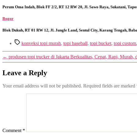
Perum Oma Indah, Blok FF 2/2, RT 12 RW 20, Jl. Sawo Raya, Sukatani, Tapo
Bogor
Blok Dukuh, RT 01 RW 12, Jl. Jungle Land, Sentul City, Karang Tengah, Ba
Tags
konveksi topi murah
,
topi baseball
,
topi bucket
,
topi custom
←
produsen topi trucker di Jakarta Berkualitas, Cepat, Rapi, Murah
Leave a Reply
Your email address will not be published.
Required fields are marked
Comment
*