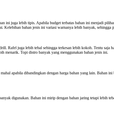
WA
0812
8969
2251
han ini juga lebih tipis. Apabila budget terbatas bahan ini menjadi pili
i. Kelebihan bahan jenis ini variasi warnanya lebih banyak, sehingga pi
ll. Rafel juga lebih tebal sehingga terkesan lebih kokoh. Tentu saja ha
bih menarik. Topi distro banyak yang menggunakan bahan jenis ini.
h mahal apabila dibandingkan dengan harga bahan yang lain. Bahan in
banyak digunakan. Bahan ini mirip dengan bahan jaring tetapi lebih t