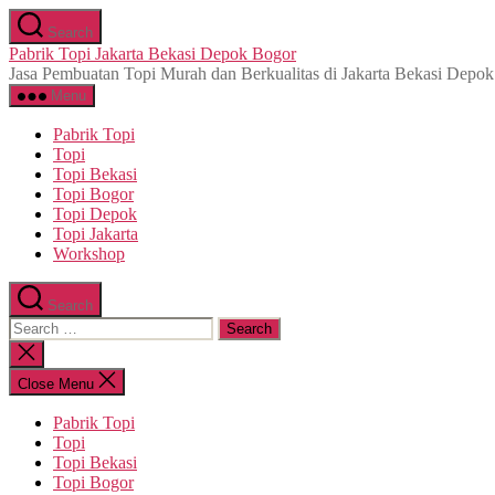
Skip
Search
to
Pabrik Topi Jakarta Bekasi Depok Bogor
the
Jasa Pembuatan Topi Murah dan Berkualitas di Jakarta Bekasi Depo
content
Menu
Pabrik Topi
Topi
Topi Bekasi
Topi Bogor
Topi Depok
Topi Jakarta
Workshop
Search
Search
for:
Close
search
Close Menu
Pabrik Topi
Topi
Topi Bekasi
Topi Bogor