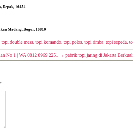
s, Depok, 16454
bakan Madang, Bogor, 16810
,
topi double mess
,
topi komando
,
topi polos
,
topi rimba
,
topi sepeda
,
t
, dan No 1 | WA 0812 8969 2251
→
pabrik topi jaring di Jakarta Berku
*