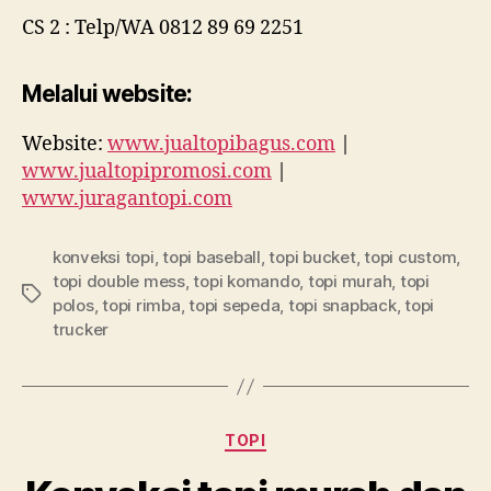
CS 2 : Telp/WA 0812 89 69 2251
Melalui website:
Website:
www.jualtopibagus.com
|
www.jualtopipromosi.com
|
www.juragantopi.com
konveksi topi
,
topi baseball
,
topi bucket
,
topi custom
,
topi double mess
,
topi komando
,
topi murah
,
topi
Tags
polos
,
topi rimba
,
topi sepeda
,
topi snapback
,
topi
trucker
Categories
TOPI