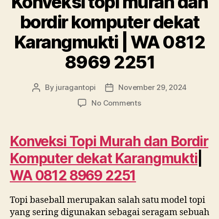
Konveksi topi murah dan
bordir komputer dekat
Karangmukti | WA 0812
8969 2251
By
juragantopi
November 29, 2024
Post
Post
author
date
on
No Comments
Konveksi
topi
murah
Konveksi Topi Murah dan Bordir
dan
Komputer dekat Karangmukti
|
bordir
komputer
WA 0812 8969 2251
dekat
Karangmukti
Topi baseball merupakan salah satu model topi
|
WA
yang sering digunakan sebagai seragam sebuah