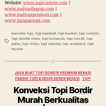
Website:
www.topicustom.com
|
www.jualtopibagus.com
|
www.jualtopipromosi.com
|
www.juragantopi.com
konveksi topi
,
topi baseball
,
topi bucket
,
topi custom
,
topi double mess
,
topi komando
,
topi murah
,
topi
Tags
polos
,
topi rimba
,
topi sepeda
,
topi snapback
,
topi
trucker
Categories
JASA BUAT TOPI BORDIR PREMIUM BEKASI
PABRIK TOPI BORDIR KEREN BEKASI
TOPI
Konveksi Topi Bordir
Murah Berkualitas