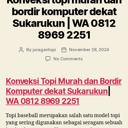
bordir komputer dekat
Sukarukun | WA 0812
8969 2251
By
juragantopi
November 28, 2024
Post
Post
author
date
on
No Comments
Konveksi
topi
murah
Konveksi Topi Murah dan Bordir
dan
Komputer dekat Sukarukun
|
bordir
komputer
WA 0812 8969 2251
dekat
Sukarukun
Topi baseball merupakan salah satu model topi
|
WA
yang sering digunakan sebagai seragam sebuah
0812