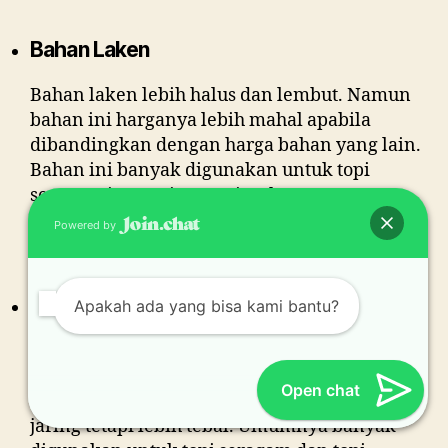
Bahan Laken
Bahan laken lebih halus dan lembut. Namun
bahan ini harganya lebih mahal apabila
dibandingkan dengan harga bahan yang lain.
Bahan ini banyak digunakan untuk topi
seragam instansi pemerintah. Umumnya
disertai dengan bordir logo masing-masing
Powered by
instansi.
Bahan Double Mess
Apakah ada yang bisa kami bantu?
Bahan double mass merupakan salah satu
bahan yang akhir-akhir ini banyak
Open chat
digunakan. Bahan ini mirip dengan bahan
jaring tetapi lebih tebal. Umumnya banyak