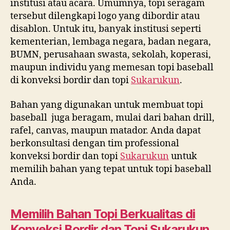
institusi atau acara. Umumnya, topi seragam
8969
tersebut dilengkapi logo yang dibordir atau
2251
disablon. Untuk itu, banyak institusi seperti
kementerian, lembaga negara, badan negara,
BUMN, perusahaan swasta, sekolah, koperasi,
maupun individu yang memesan topi baseball
di konveksi bordir dan topi
Sukarukun
.
Bahan yang digunakan untuk membuat topi
baseball juga beragam, mulai dari bahan drill,
rafel, canvas, maupun matador. Anda dapat
berkonsultasi dengan tim professional
konveksi bordir dan topi
Sukarukun
untuk
memilih bahan yang tepat untuk topi baseball
Anda.
Memilih Bahan Topi Berkualitas di
Konveksi Bordir dan Topi
Sukarukun