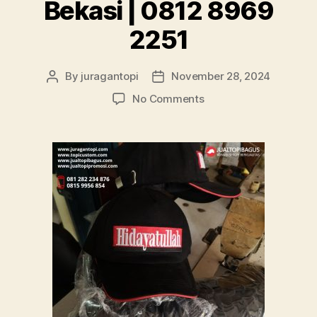
Bekasi | 0812 8969
2251
By
juragantopi
November 28, 2024
Post
Post
author
date
on
No Comments
Konveksi
Topi
Bordir
Murah
Berkualitas
Bekasi
|
0812
8969
2251