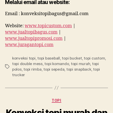
Melalui email atau website:
Email : konveksitopibagus@gmail.com
Website:
www.topicustom.com
|
www.jualtopibagus.com
|
www.jualtopipromosi.com
|
www.juragantopi.com
konveksi topi
,
topi baseball
,
topi bucket
,
topi custom
,
topi double mess
,
topi komando
,
topi murah
,
topi
Tags
polos
,
topi rimba
,
topi sepeda
,
topi snapback
,
topi
trucker
Categories
TOPI
Konveksi topi murah dan