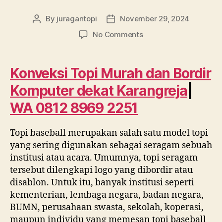
By
juragantopi
November 29, 2024
Post
Post
author
date
on
No Comments
Konveksi
topi
murah
Konveksi Topi Murah dan Bordir
dan
Komputer dekat Karangreja
|
bordir
komputer
WA 0812 8969 2251
dekat
Karangreja
Topi baseball merupakan salah satu model topi
|
0812
yang sering digunakan sebagai seragam sebuah
8969
institusi atau acara. Umumnya, topi seragam
2251
tersebut dilengkapi logo yang dibordir atau
disablon. Untuk itu, banyak institusi seperti
kementerian, lembaga negara, badan negara,
BUMN, perusahaan swasta, sekolah, koperasi,
maupun individu yang memesan topi baseball