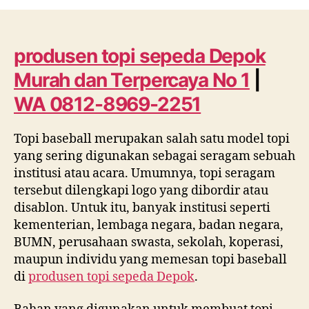
topi
sepeda
Depok
Murah
produsen topi sepeda Depok
dan
Murah dan Terpercaya No 1
|
Terpercaya
No
WA 0812-8969-2251
1
|
Topi baseball merupakan salah satu model topi
WA
yang sering digunakan sebagai seragam sebuah
0812
8969
institusi atau acara. Umumnya, topi seragam
2251
tersebut dilengkapi logo yang dibordir atau
disablon. Untuk itu, banyak institusi seperti
kementerian, lembaga negara, badan negara,
BUMN, perusahaan swasta, sekolah, koperasi,
maupun individu yang memesan topi baseball
di
produsen topi sepeda Depok
.