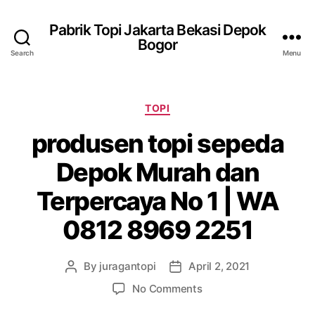
Pabrik Topi Jakarta Bekasi Depok
Bogor
Search
Menu
Categories
TOPI
produsen topi sepeda
Depok Murah dan
Terpercaya No 1 | WA
0812 8969 2251
By
juragantopi
April 2, 2021
Post
Post
author
date
on
No Comments
produsen