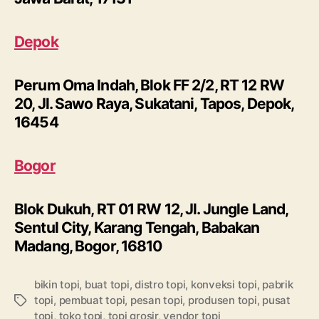
Depok
Perum Oma Indah, Blok FF 2/2, RT 12 RW
20, Jl. Sawo Raya, Sukatani, Tapos, Depok,
16454
Bogor
Blok Dukuh, RT 01 RW 12, Jl. Jungle Land,
Sentul City, Karang Tengah, Babakan
Madang, Bogor, 16810
bikin topi
,
buat topi
,
distro topi
,
konveksi topi
,
pabrik
topi
,
pembuat topi
,
pesan topi
,
produsen topi
,
pusat
Tags
topi
,
toko topi
,
topi grosir
,
vendor topi