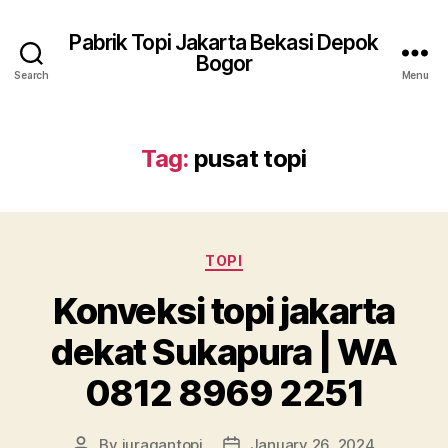
Pabrik Topi Jakarta Bekasi Depok
Bogor
Search
Menu
Tag:
pusat topi
Categories
TOPI
Konveksi topi jakarta
dekat Sukapura | WA
0812 8969 2251
By
juragantopi
January 26, 2024
Post
Post