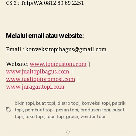
CS 2 : Telp/WA 0812 89 69 2251
Melalui email atau website:
Email : konveksitopibagus@gmail.com
Website:
www.topicustom.com
|
www.jualtopibagus.com
|
www.jualtopipromosi.com
|
www.juragantopi.com
bikin topi
,
buat topi
,
distro topi
,
konveksi topi
,
pabrik
topi
,
pembuat topi
,
pesan topi
,
produsen topi
,
pusat
Tags
topi
,
toko topi
,
topi
,
topi grosir
,
vendor topi