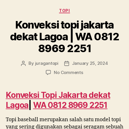
Categories
TOPI
Konveksi topi jakarta
dekat Lagoa | WA 0812
8969 2251
By
juragantopi
January 25, 2024
Post
Post
author
date
on
No Comments
Konveksi
topi
jakarta
Konveksi Topi Jakarta dekat
dekat
Lagoa
|
WA 0812 8969 2251
Lagoa
|
WA
Topi baseball merupakan salah satu model topi
0812
yang sering digunakan sebagai seragam sebuah