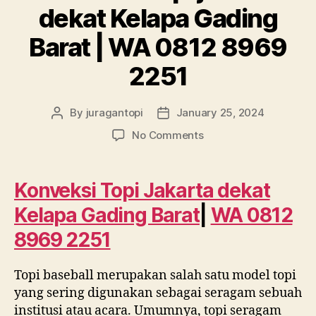
dekat Kelapa Gading
Barat | WA 0812 8969
2251
By
juragantopi
January 25, 2024
Post
Post
author
date
on
No Comments
Konveksi
topi
jakarta
Konveksi Topi Jakarta dekat
dekat
Kelapa Gading Barat
|
WA 0812
Kelapa
Gading
8969 2251
Barat
|
Topi baseball merupakan salah satu model topi
WA
0812
yang sering digunakan sebagai seragam sebuah
8969
institusi atau acara. Umumnya, topi seragam