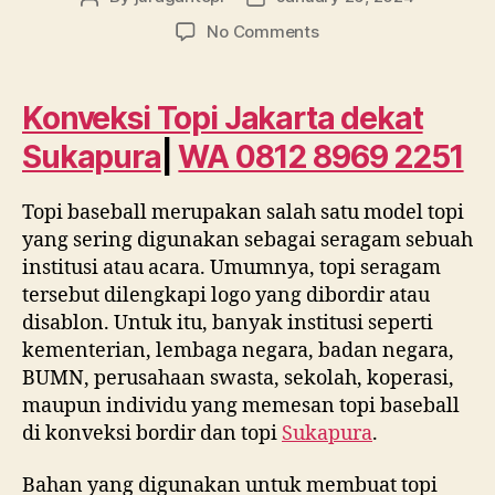
author
date
on
No Comments
Konveksi
topi
jakarta
Konveksi Topi Jakarta dekat
dekat
Sukapura
|
WA 0812 8969 2251
Sukapura
|
WA
Topi baseball merupakan salah satu model topi
0812
yang sering digunakan sebagai seragam sebuah
8969
institusi atau acara. Umumnya, topi seragam
2251
tersebut dilengkapi logo yang dibordir atau
disablon. Untuk itu, banyak institusi seperti
kementerian, lembaga negara, badan negara,
BUMN, perusahaan swasta, sekolah, koperasi,
maupun individu yang memesan topi baseball
di konveksi bordir dan topi
Sukapura
.
Bahan yang digunakan untuk membuat topi