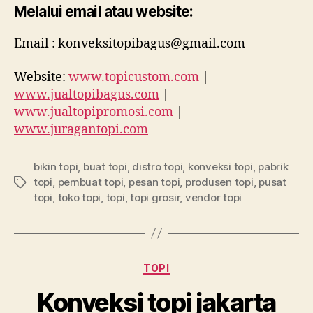
Melalui email atau website:
Email : konveksitopibagus@gmail.com
Website:
www.topicustom.com
|
www.jualtopibagus.com
|
www.jualtopipromosi.com
|
www.juragantopi.com
bikin topi
,
buat topi
,
distro topi
,
konveksi topi
,
pabrik
topi
,
pembuat topi
,
pesan topi
,
produsen topi
,
pusat
Tags
topi
,
toko topi
,
topi
,
topi grosir
,
vendor topi
Categories
TOPI
Konveksi topi jakarta