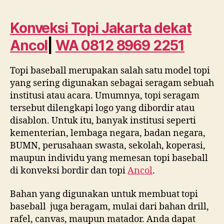
topi
jakarta
Konveksi Topi Jakarta dekat
dekat
Ancol
|
WA 0812 8969 2251
Ancol
|
WA
Topi baseball merupakan salah satu model topi
0812
yang sering digunakan sebagai seragam sebuah
8969
institusi atau acara. Umumnya, topi seragam
2251
tersebut dilengkapi logo yang dibordir atau
disablon. Untuk itu, banyak institusi seperti
kementerian, lembaga negara, badan negara,
BUMN, perusahaan swasta, sekolah, koperasi,
maupun individu yang memesan topi baseball
di konveksi bordir dan topi
Ancol
.
Bahan yang digunakan untuk membuat topi
baseball juga beragam, mulai dari bahan drill,
rafel, canvas, maupun matador. Anda dapat