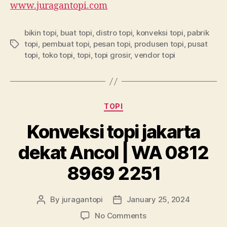
www.juragantopi.com
bikin topi
,
buat topi
,
distro topi
,
konveksi topi
,
pabrik
topi
,
pembuat topi
,
pesan topi
,
produsen topi
,
pusat
Tags
topi
,
toko topi
,
topi
,
topi grosir
,
vendor topi
Categories
TOPI
Konveksi topi jakarta
dekat Ancol | WA 0812
8969 2251
By
juragantopi
January 25, 2024
Post
Post
author
date
on
No Comments
Konveksi