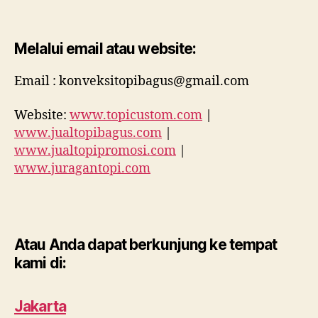
Melalui email atau website:
Email : konveksitopibagus@gmail.com
Website:
www.topicustom.com
|
www.jualtopibagus.com
|
www.jualtopipromosi.com
|
www.juragantopi.com
Atau Anda dapat berkunjung ke tempat
kami di:
Jakarta