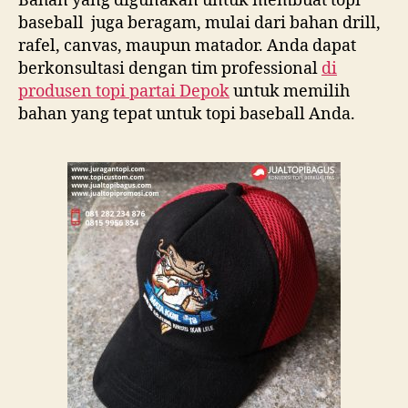
Bahan yang digunakan untuk membuat topi
baseball juga beragam, mulai dari bahan drill,
rafel, canvas, maupun matador. Anda dapat
berkonsultasi dengan tim professional
di
produsen topi partai Depok
untuk memilih
bahan yang tepat untuk topi baseball Anda.