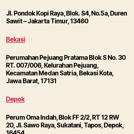
Jl. Pondok Kopi Raya, Blok. S4, No.5a, Duren
Sawit – Jakarta Timur, 13460
Bekasi
Perumahan Pejuang Pratama Blok S No. 30
RT. 007/006, Kelurahan Pejuang,
Kecamatan Medan Satria, Bekasi Kota,
Jawa Barat, 17131
Depok
Perum Oma Indah, Blok FF 2/2, RT 12 RW
20, Jl. Sawo Raya, Sukatani, Tapos, Depok,
16454