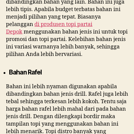
dibandingkan bahan yang lain. Bahan ini juga
lebih tipis. Apabila budget terbatas bahan ini
menjadi pilihan yang tepat. Biasanya
pelanggan
di
produsen topi partai
Depok
menggunakan bahan jenis ini untuk topi
promosi dan topi partai. Kelebihan bahan jenis
ini variasi warnanya lebih banyak, sehingga
pilihan Anda lebih bervariasi.
Bahan Rafel
Bahan ini lebih nyaman digunakan apabila
dibandingkan bahan jenis drill. Rafel juga lebih
tebal sehingga terkesan lebih kokoh. Tentu saja
harga bahan rafel lebih mahal dari pada bahan
jenis drill. Dengan dilengkapi bordir maka
tampilan topi yang menggunakan bahan ini
lebih menarik. Topi distro banyak yang