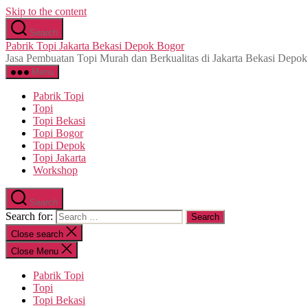
Skip to the content
Search
Pabrik Topi Jakarta Bekasi Depok Bogor
Jasa Pembuatan Topi Murah dan Berkualitas di Jakarta Bekasi Depo
Menu
Pabrik Topi
Topi
Topi Bekasi
Topi Bogor
Topi Depok
Topi Jakarta
Workshop
Search
Search for:
Close search
Close Menu
Pabrik Topi
Topi
Topi Bekasi