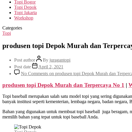
Topi Bogor
Topi Depok
Topi Jakarta
Workshop
Categories
Topi
produsen topi Depok Murah dan Terpercay
Post author
By
juragantopi
Post date
April 2, 2021
No Comments
on produsen topi Depok Murah dan Terperc
produsen topi Depok Murah dan Terpercaya No 1
|
W
Topi baseball merupakan salah satu model topi yang sering digunakan 
banyak institusi seperti kementerian, lembaga negara, badan negara
Bahan yang digunakan untuk membuat topi baseball juga beragam, mul
memilih bahan yang tepat untuk topi baseball Anda.