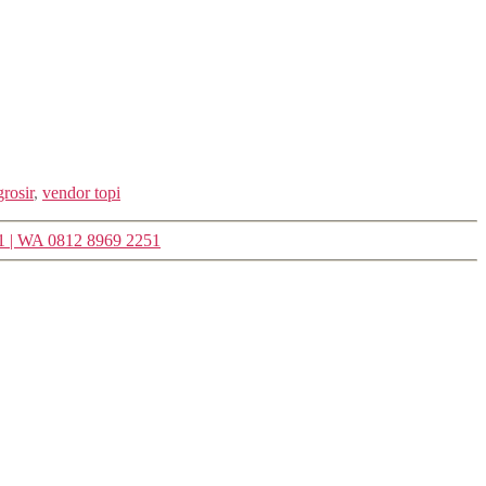
grosir
,
vendor topi
 1 | WA 0812 8969 2251