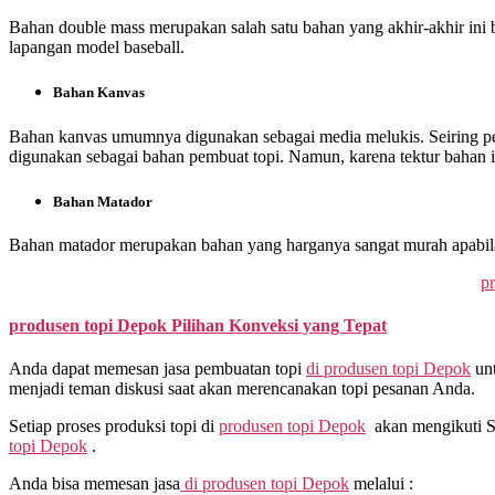
Bahan double mass merupakan salah satu bahan yang akhir-akhir ini 
lapangan model baseball.
Bahan Kanvas
Bahan kanvas umumnya digunakan sebagai media melukis. Seiring perkem
digunakan sebagai bahan pembuat topi. Namun, karena tektur bahan
Bahan Matador
Bahan matador merupakan bahan yang harganya sangat murah apabila 
pr
produsen topi Depok
Pilihan Konveksi yang Tepat
Anda dapat memesan jasa pembuatan topi
di
produsen topi Depok
unt
menjadi teman diskusi saat akan merencanakan topi pesanan Anda.
Setiap proses produksi topi di
produsen topi Depok
akan mengikuti SO
topi Depok
.
Anda bisa memesan jasa
di
produsen topi Depok
melalui :