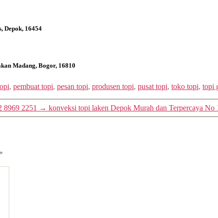
s, Depok, 16454
bakan Madang, Bogor, 16810
topi
,
pembuat topi
,
pesan topi
,
produsen topi
,
pusat topi
,
toko topi
,
topi 
12 8969 2251
→
konveksi topi laken Depok Murah dan Terpercaya No
*