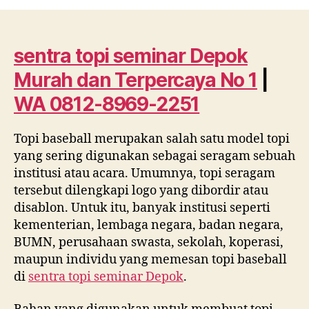
topi
seminar
Depok
Murah
sentra topi seminar Depok
dan
Murah dan Terpercaya No 1
|
Terpercaya
No
WA 0812-8969-2251
1
|
Topi baseball merupakan salah satu model topi
WA
yang sering digunakan sebagai seragam sebuah
0812
8969
institusi atau acara. Umumnya, topi seragam
2251
tersebut dilengkapi logo yang dibordir atau
disablon. Untuk itu, banyak institusi seperti
kementerian, lembaga negara, badan negara,
BUMN, perusahaan swasta, sekolah, koperasi,
maupun individu yang memesan topi baseball
di
sentra topi seminar Depok
.