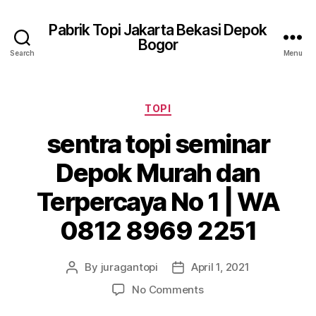
Pabrik Topi Jakarta Bekasi Depok
Bogor
Search
Menu
Categories
TOPI
sentra topi seminar
Depok Murah dan
Terpercaya No 1 | WA
0812 8969 2251
By
juragantopi
April 1, 2021
Post
Post
author
date
on
No Comments
sentra