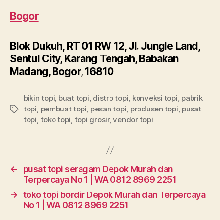
Bogor
Blok Dukuh, RT 01 RW 12, Jl. Jungle Land,
Sentul City, Karang Tengah, Babakan
Madang, Bogor, 16810
bikin topi
,
buat topi
,
distro topi
,
konveksi topi
,
pabrik
topi
,
pembuat topi
,
pesan topi
,
produsen topi
,
pusat
Tags
topi
,
toko topi
,
topi grosir
,
vendor topi
←
pusat topi seragam Depok Murah dan
Terpercaya No 1 | WA 0812 8969 2251
→
toko topi bordir Depok Murah dan Terpercaya
No 1 | WA 0812 8969 2251