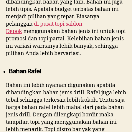
dibandingkan bahan yang lain. Bahan ini juga
lebih tipis. Apabila budget terbatas bahan ini
menjadi pilihan yang tepat. Biasanya
pelanggan
di
pusat topi sablon
Depok
menggunakan bahan jenis ini untuk topi
promosi dan topi partai. Kelebihan bahan jenis
ini variasi warnanya lebih banyak, sehingga
pilihan Anda lebih bervariasi.
Bahan Rafel
Bahan ini lebih nyaman digunakan apabila
dibandingkan bahan jenis drill. Rafel juga lebih
tebal sehingga terkesan lebih kokoh. Tentu saja
harga bahan rafel lebih mahal dari pada bahan
jenis drill. Dengan dilengkapi bordir maka
tampilan topi yang menggunakan bahan ini
lebih menarik. Topi distro banyak yang