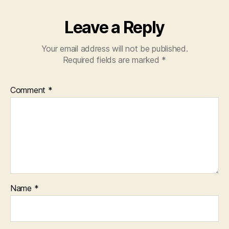
Leave a Reply
Your email address will not be published.
Required fields are marked
*
Comment
*
Name
*