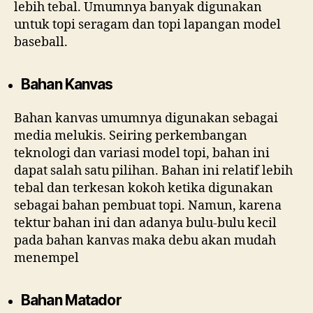
lebih tebal. Umumnya banyak digunakan
untuk topi seragam dan topi lapangan model
baseball.
Bahan Kanvas
Bahan kanvas umumnya digunakan sebagai
media melukis. Seiring perkembangan
teknologi dan variasi model topi, bahan ini
dapat salah satu pilihan. Bahan ini relatif lebih
tebal dan terkesan kokoh ketika digunakan
sebagai bahan pembuat topi. Namun, karena
tektur bahan ini dan adanya bulu-bulu kecil
pada bahan kanvas maka debu akan mudah
menempel
Bahan Matador