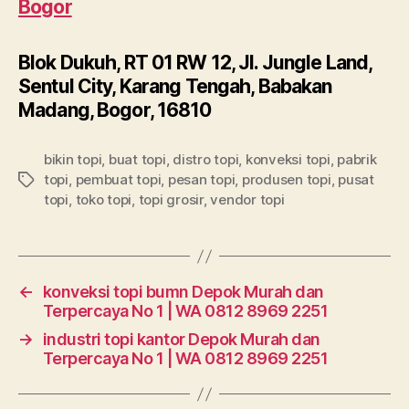
Bogor
Blok Dukuh, RT 01 RW 12, Jl. Jungle Land,
Sentul City, Karang Tengah, Babakan
Madang, Bogor, 16810
bikin topi
,
buat topi
,
distro topi
,
konveksi topi
,
pabrik
topi
,
pembuat topi
,
pesan topi
,
produsen topi
,
pusat
Tags
topi
,
toko topi
,
topi grosir
,
vendor topi
←
konveksi topi bumn Depok Murah dan
Terpercaya No 1 | WA 0812 8969 2251
→
industri topi kantor Depok Murah dan
Terpercaya No 1 | WA 0812 8969 2251