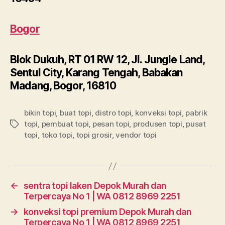
Bogor
Blok Dukuh, RT 01 RW 12, Jl. Jungle Land,
Sentul City, Karang Tengah, Babakan
Madang, Bogor, 16810
bikin topi
,
buat topi
,
distro topi
,
konveksi topi
,
pabrik
topi
,
pembuat topi
,
pesan topi
,
produsen topi
,
pusat
Tags
topi
,
toko topi
,
topi grosir
,
vendor topi
←
sentra topi laken Depok Murah dan
Terpercaya No 1 | WA 0812 8969 2251
→
konveksi topi premium Depok Murah dan
Terpercaya No 1 | WA 0812 8969 2251