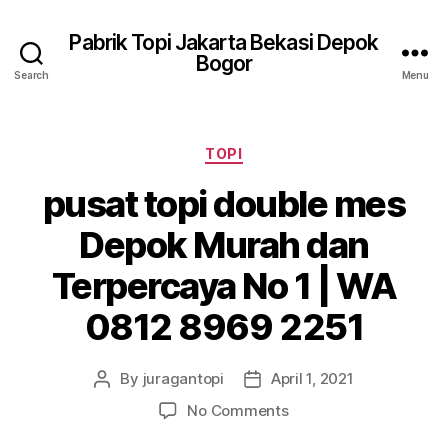
Pabrik Topi Jakarta Bekasi Depok
Bogor
Search
Menu
Categories
TOPI
pusat topi double mes
Depok Murah dan
Terpercaya No 1 | WA
0812 8969 2251
By
juragantopi
April 1, 2021
Post
Post
author
date
on
No Comments
pusat