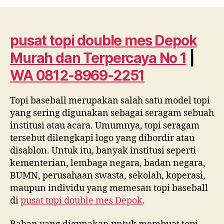
topi
double
mes
Depok
pusat topi double mes Depok
Murah
Murah dan Terpercaya No 1
|
dan
Terpercaya
WA 0812-8969-2251
No
1
Topi baseball merupakan salah satu model topi
|
yang sering digunakan sebagai seragam sebuah
WA
0812
institusi atau acara. Umumnya, topi seragam
8969
tersebut dilengkapi logo yang dibordir atau
2251
disablon. Untuk itu, banyak institusi seperti
kementerian, lembaga negara, badan negara,
BUMN, perusahaan swasta, sekolah, koperasi,
maupun individu yang memesan topi baseball
di
pusat topi double mes Depok
.