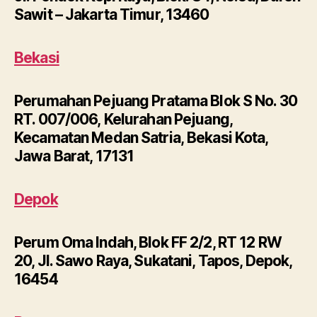
Sawit – Jakarta Timur, 13460
Bekasi
Perumahan Pejuang Pratama Blok S No. 30
RT. 007/006, Kelurahan Pejuang,
Kecamatan Medan Satria, Bekasi Kota,
Jawa Barat, 17131
Depok
Perum Oma Indah, Blok FF 2/2, RT 12 RW
20, Jl. Sawo Raya, Sukatani, Tapos, Depok,
16454