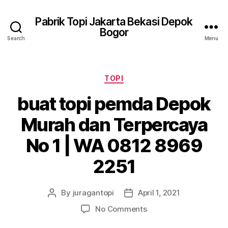
Pabrik Topi Jakarta Bekasi Depok
Bogor
Search
Menu
Categories
TOPI
buat topi pemda Depok
Murah dan Terpercaya
No 1 | WA 0812 8969
2251
By
juragantopi
April 1, 2021
Post
Post
author
date
on
No Comments
buat