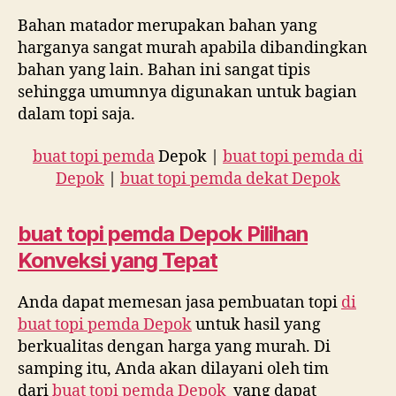
Bahan matador merupakan bahan yang
harganya sangat murah apabila dibandingkan
bahan yang lain. Bahan ini sangat tipis
sehingga umumnya digunakan untuk bagian
dalam topi saja.
buat topi pemda
Depok |
buat topi pemda di
Depok
|
buat topi pemda dekat Depok
buat topi pemda Depok
Pilihan
Konveksi yang Tepat
Anda dapat memesan jasa pembuatan topi
di
buat topi pemda Depok
untuk hasil yang
berkualitas dengan harga yang murah. Di
samping itu, Anda akan dilayani oleh tim
dari
buat topi pemda Depok
yang dapat