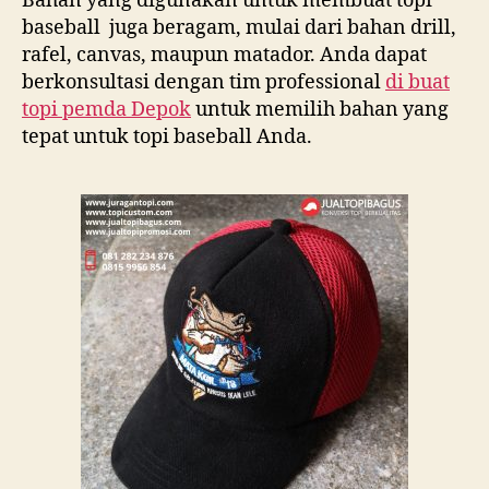
Bahan yang digunakan untuk membuat topi
baseball juga beragam, mulai dari bahan drill,
rafel, canvas, maupun matador. Anda dapat
berkonsultasi dengan tim professional
di
buat
topi pemda Depok
untuk memilih bahan yang
tepat untuk topi baseball Anda.