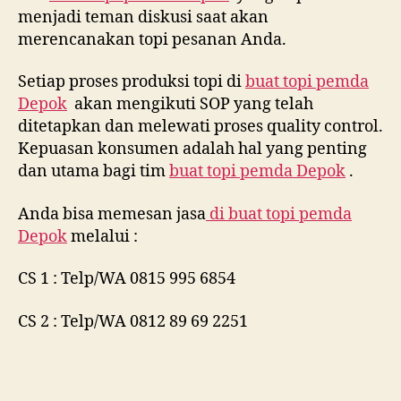
menjadi teman diskusi saat akan
merencanakan topi pesanan Anda.
Setiap proses produksi topi di
buat topi pemda
Depok
akan mengikuti SOP yang telah
ditetapkan dan melewati proses quality control.
Kepuasan konsumen adalah hal yang penting
dan utama bagi tim
buat topi pemda Depok
.
Anda bisa memesan jasa
di
buat topi pemda
Depok
melalui :
CS 1 : Telp/WA 0815 995 6854
CS 2 : Telp/WA 0812 89 69 2251