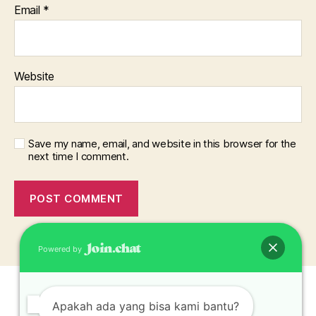
Email
*
Website
Save my name, email, and website in this browser for the
next time I comment.
Powered by
Apakah ada yang bisa kami bantu?