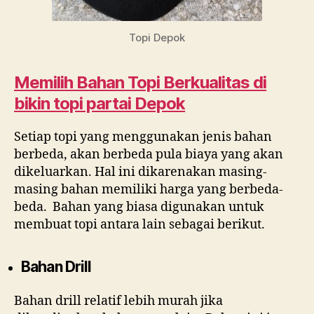
Topi Depok
Memilih Bahan Topi Berkualitas di
bikin topi partai Depok
Setiap topi yang menggunakan jenis bahan
berbeda, akan berbeda pula biaya yang akan
dikeluarkan. Hal ini dikarenakan masing-
masing bahan memiliki harga yang berbeda-
beda. Bahan yang biasa digunakan untuk
membuat topi antara lain sebagai berikut.
Bahan Drill
Bahan drill relatif lebih murah jika