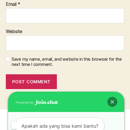
Email
*
Website
Save my name, email, and website in this browser for the
next time I comment.
Powered by
Apakah ada yang bisa kami bantu?