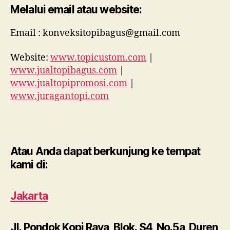
Melalui email atau website:
Email : konveksitopibagus@gmail.com
Website:
www.topicustom.com
|
www.jualtopibagus.com
|
www.jualtopipromosi.com
|
www.juragantopi.com
Atau Anda dapat berkunjung ke tempat
kami di:
Jakarta
Jl. Pondok Kopi Raya, Blok. S4, No.5a, Duren