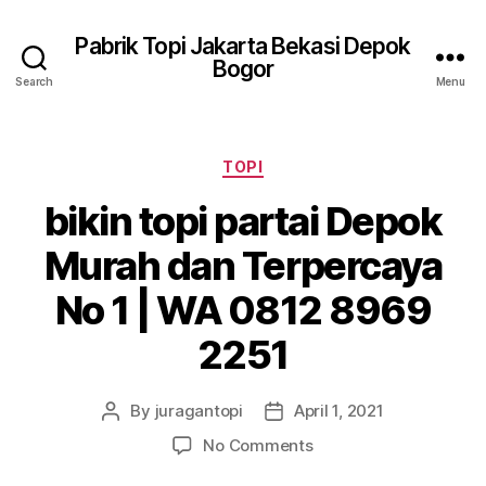
Pabrik Topi Jakarta Bekasi Depok
Bogor
Search
Menu
Categories
TOPI
bikin topi partai Depok
Murah dan Terpercaya
No 1 | WA 0812 8969
2251
By
juragantopi
April 1, 2021
Post
Post
author
date
on
No Comments
bikin