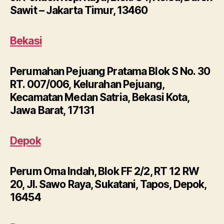
Sawit – Jakarta Timur, 13460
Bekasi
Perumahan Pejuang Pratama Blok S No. 30
RT. 007/006, Kelurahan Pejuang,
Kecamatan Medan Satria, Bekasi Kota,
Jawa Barat, 17131
Depok
Perum Oma Indah, Blok FF 2/2, RT 12 RW
20, Jl. Sawo Raya, Sukatani, Tapos, Depok,
16454