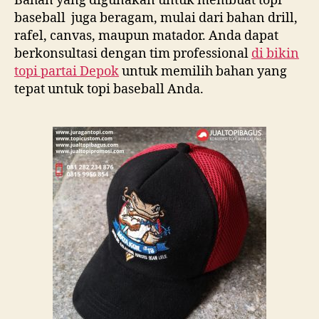
Bahan yang digunakan untuk membuat topi
baseball juga beragam, mulai dari bahan drill,
rafel, canvas, maupun matador. Anda dapat
berkonsultasi dengan tim professional
di
bikin
topi partai Depok
untuk memilih bahan yang
tepat untuk topi baseball Anda.