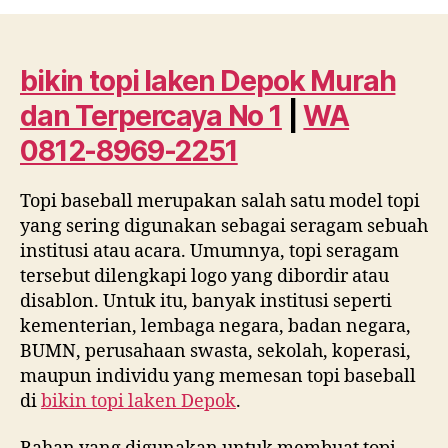
topi
laken
Depok
Murah
bikin topi laken Depok Murah
dan
dan Terpercaya No 1
|
WA
Terpercaya
No
0812-8969-2251
1
|
Topi baseball merupakan salah satu model topi
WA
yang sering digunakan sebagai seragam sebuah
0812
8969
institusi atau acara. Umumnya, topi seragam
2251
tersebut dilengkapi logo yang dibordir atau
disablon. Untuk itu, banyak institusi seperti
kementerian, lembaga negara, badan negara,
BUMN, perusahaan swasta, sekolah, koperasi,
maupun individu yang memesan topi baseball
di
bikin topi laken Depok
.