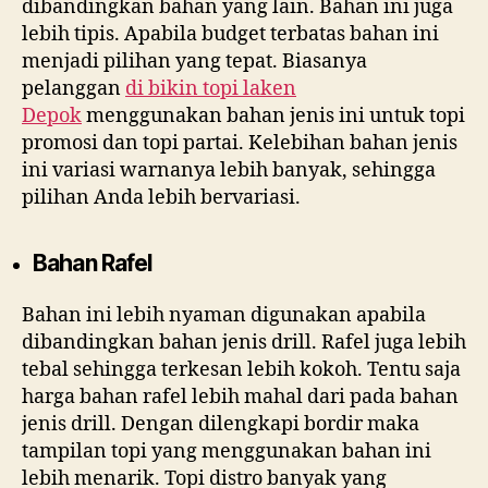
dibandingkan bahan yang lain. Bahan ini juga
lebih tipis. Apabila budget terbatas bahan ini
menjadi pilihan yang tepat. Biasanya
pelanggan
di
bikin topi laken
Depok
menggunakan bahan jenis ini untuk topi
promosi dan topi partai. Kelebihan bahan jenis
ini variasi warnanya lebih banyak, sehingga
pilihan Anda lebih bervariasi.
Bahan Rafel
Bahan ini lebih nyaman digunakan apabila
dibandingkan bahan jenis drill. Rafel juga lebih
tebal sehingga terkesan lebih kokoh. Tentu saja
harga bahan rafel lebih mahal dari pada bahan
jenis drill. Dengan dilengkapi bordir maka
tampilan topi yang menggunakan bahan ini
lebih menarik. Topi distro banyak yang