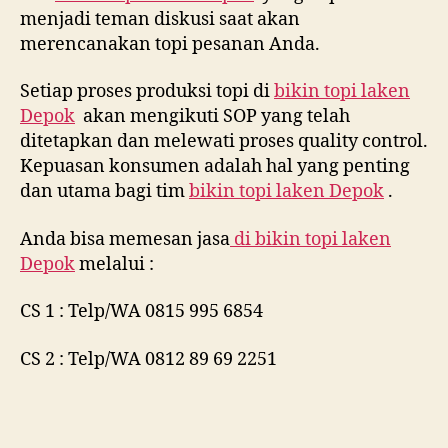
menjadi teman diskusi saat akan
merencanakan topi pesanan Anda.
Setiap proses produksi topi di
bikin topi laken
Depok
akan mengikuti SOP yang telah
ditetapkan dan melewati proses quality control.
Kepuasan konsumen adalah hal yang penting
dan utama bagi tim
bikin topi laken Depok
.
Anda bisa memesan jasa
di
bikin topi laken
Depok
melalui :
CS 1 : Telp/WA 0815 995 6854
CS 2 : Telp/WA 0812 89 69 2251