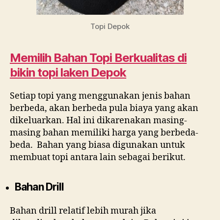
Topi Depok
Memilih Bahan Topi Berkualitas di
bikin topi laken Depok
Setiap topi yang menggunakan jenis bahan
berbeda, akan berbeda pula biaya yang akan
dikeluarkan. Hal ini dikarenakan masing-
masing bahan memiliki harga yang berbeda-
beda. Bahan yang biasa digunakan untuk
membuat topi antara lain sebagai berikut.
Bahan Drill
Bahan drill relatif lebih murah jika