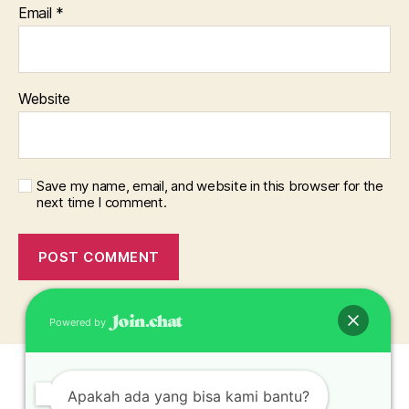
Email
*
Website
Save my name, email, and website in this browser for the
next time I comment.
Powered by
Apakah ada yang bisa kami bantu?