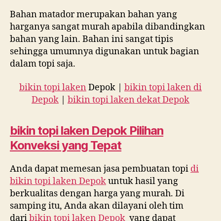
Bahan matador merupakan bahan yang
harganya sangat murah apabila dibandingkan
bahan yang lain. Bahan ini sangat tipis
sehingga umumnya digunakan untuk bagian
dalam topi saja.
bikin topi laken
Depok |
bikin topi laken di
Depok
|
bikin topi laken dekat Depok
bikin topi laken Depok
Pilihan
Konveksi yang Tepat
Anda dapat memesan jasa pembuatan topi
di
bikin topi laken Depok
untuk hasil yang
berkualitas dengan harga yang murah. Di
samping itu, Anda akan dilayani oleh tim
dari
bikin topi laken Depok
yang dapat