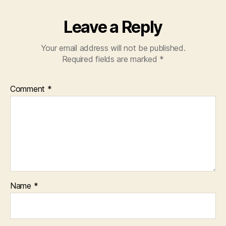
Leave a Reply
Your email address will not be published.
Required fields are marked
*
Comment
*
Name
*