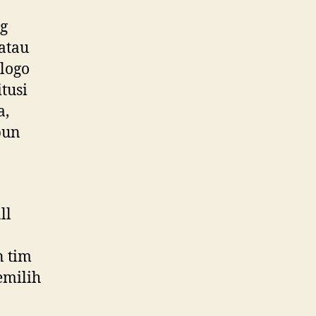
2251
ng
atau
 logo
tusi
a,
pun
ll
n tim
milih