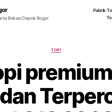
gor
Pabrik To
To
arta Bekasi Depok Bogor
Categories
TOPI
topi premiu
dan Terper