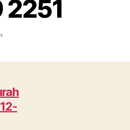
9 2251
on
s
bikin
topi
premium
Depok
Murah
dan
Terpercaya
urah
No
1
12-
|
WA
0812
8969