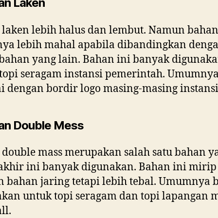
an Laken
laken lebih halus dan lembut. Namun bahan
nya lebih mahal apabila dibandingkan deng
bahan yang lain. Bahan ini banyak digunak
topi seragam instansi pemerintah. Umumny
ai dengan bordir logo masing-masing instansi
an Double Mess
 double mass merupakan salah satu bahan y
akhir ini banyak digunakan. Bahan ini mirip
 bahan jaring tetapi lebih tebal. Umumnya 
kan untuk topi seragam dan topi lapangan 
ll.