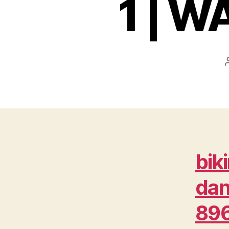
1 | W
bik
dan
89