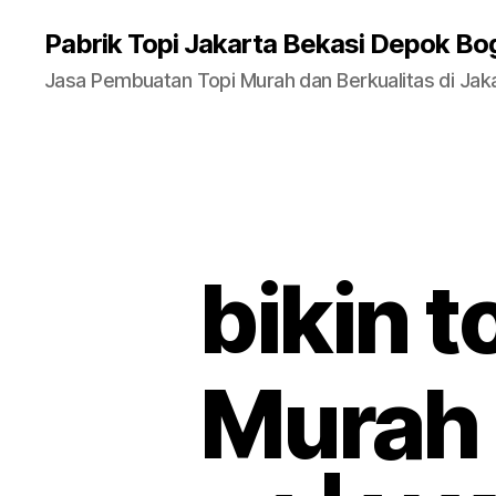
Pabrik Topi Jakarta Bekasi Depok Bo
Jasa Pembuatan Topi Murah dan Berkualitas di Jak
bikin 
Murah 