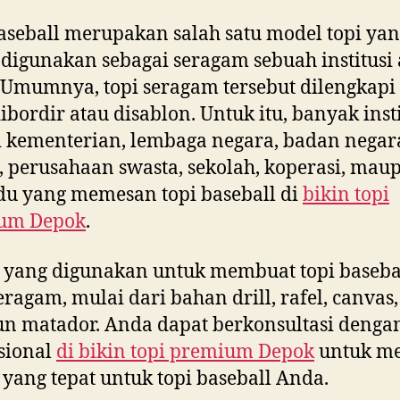
aseball merupakan salah satu model topi ya
 digunakan sebagai seragam sebuah institusi 
 Umumnya, topi seragam tersebut dilengkapi
ibordir atau disablon. Untuk itu, banyak insti
i kementerian, lembaga negara, badan negar
perusahaan swasta, sekolah, koperasi, mau
du yang memesan topi baseball di
bikin topi
um Depok
.
 yang digunakan untuk membuat topi baseba
eragam, mulai dari bahan drill, rafel, canvas,
 matador. Anda dapat berkonsultasi denga
sional
di
bikin topi premium Depok
untuk me
yang tepat untuk topi baseball Anda.