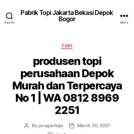
Pabrik Topi Jakarta Bekasi Depok
Bogor
Search
Menu
Categories
TOPI
produsen topi
perusahaan Depok
Murah dan Terpercaya
No 1 | WA 0812 8969
2251
By
juragantopi
March 30, 2021
Post
Post
author
date