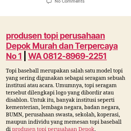
on
No Comments
produsen
topi
perusahaan
Depok
Murah
produsen topi perusahaan
dan
Depok Murah dan Terpercaya
Terpercaya
No
No 1
|
WA 0812-8969-2251
1
|
Topi baseball merupakan salah satu model topi
WA
yang sering digunakan sebagai seragam sebuah
0812
8969
institusi atau acara. Umumnya, topi seragam
2251
tersebut dilengkapi logo yang dibordir atau
disablon. Untuk itu, banyak institusi seperti
kementerian, lembaga negara, badan negara,
BUMN, perusahaan swasta, sekolah, koperasi,
maupun individu yang memesan topi baseball
di
produsen topi perusahaan Depok
.