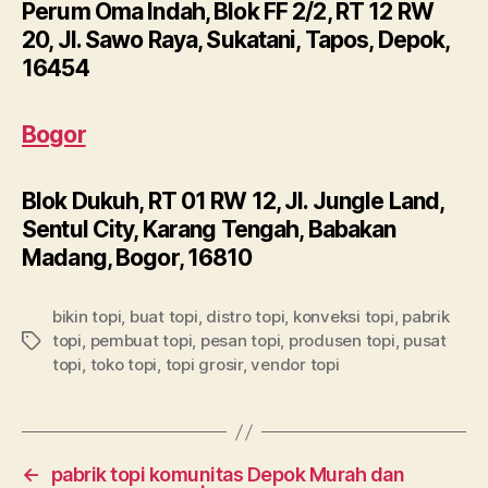
Perum Oma Indah, Blok FF 2/2, RT 12 RW
20, Jl. Sawo Raya, Sukatani, Tapos, Depok,
16454
Bogor
Blok Dukuh, RT 01 RW 12, Jl. Jungle Land,
Sentul City, Karang Tengah, Babakan
Madang, Bogor, 16810
bikin topi
,
buat topi
,
distro topi
,
konveksi topi
,
pabrik
topi
,
pembuat topi
,
pesan topi
,
produsen topi
,
pusat
Tags
topi
,
toko topi
,
topi grosir
,
vendor topi
←
pabrik topi komunitas Depok Murah dan