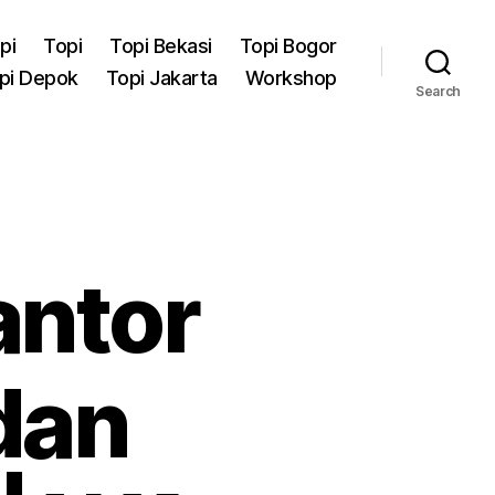
pi
Topi
Topi Bekasi
Topi Bogor
pi Depok
Topi Jakarta
Workshop
Search
antor
dan