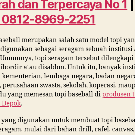
ah dan Terpercaya No 1
|
 0812-8969-2251
aseball merupakan salah satu model topi ya
 digunakan sebagai seragam sebuah institusi 
 Umumnya, topi seragam tersebut dilengkapi
ibordir atau disablon. Untuk itu, banyak insti
i kementerian, lembaga negara, badan negar
perusahaan swasta, sekolah, koperasi, mau
du yang memesan topi baseball di
produsen t
r Depok
.
 yang digunakan untuk membuat topi baseba
eragam, mulai dari bahan drill, rafel, canvas,