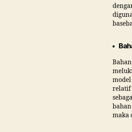
dengan
diguna
baseba
Bah
Bahan
meluki
model 
relati
sebaga
bahan 
maka 