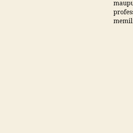
maupun
profes
memili