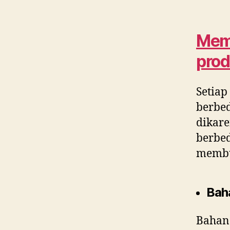
Memi
prod
Setiap
berbed
dikar
berbe
membua
Baha
Bahan 