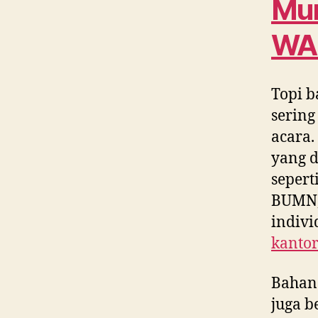
Mur
WA
Topi b
sering
acara.
yang d
sepert
BUMN, 
indivi
kanto
Bahan
juga b