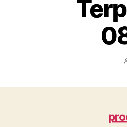
Terp
08
pro