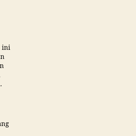
 ini
an
an
a
.
ang