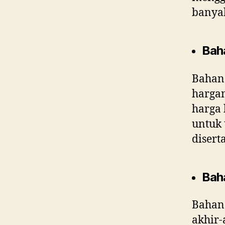
banyak
Bah
Bahan 
harga
harga 
untuk 
disert
Bah
Bahan
akhir-