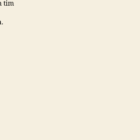
n tim
.