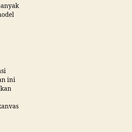
banyak
model
si
an ini
akan
kanvas