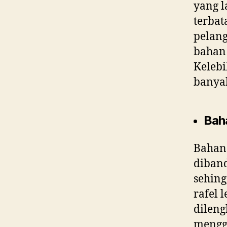
yang l
terbat
pelan
bahan 
Kelebi
banyak
Bah
Bahan 
diband
sehing
rafel 
dileng
menggu