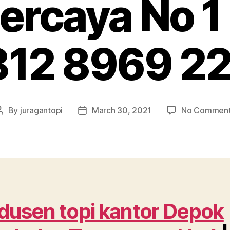
ercaya No 1
12 8969 2
By
juragantopi
March 30, 2021
No Commen
Post
Post
author
date
dusen topi kantor Depok