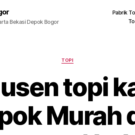
gor
Pabrik To
To
arta Bekasi Depok Bogor
Categories
TOPI
usen topi k
pok Murah 