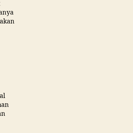
t
sanya
akan
al
han
an