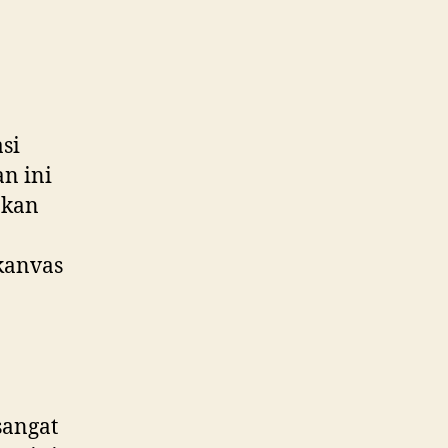
si
an ini
akan
kanvas
sangat