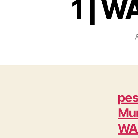
1 | W
pes
Mur
WA