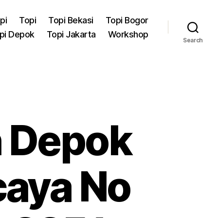
pi
Topi
Topi Bekasi
Topi Bogor
pi Depok
Topi Jakarta
Workshop
Search
h Depok
caya No