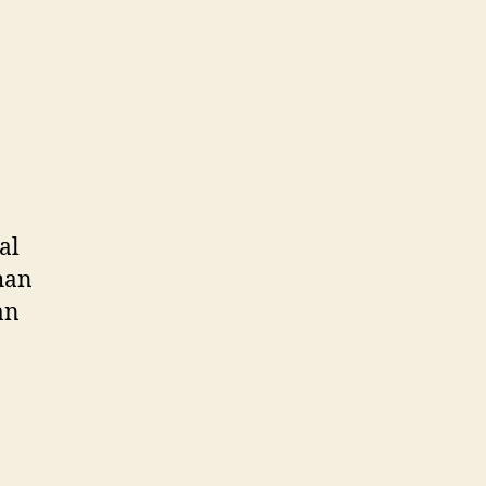
al
han
an