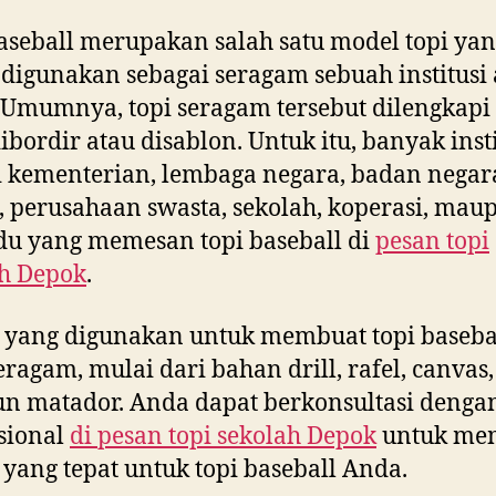
aseball merupakan salah satu model topi ya
 digunakan sebagai seragam sebuah institusi 
 Umumnya, topi seragam tersebut dilengkapi
ibordir atau disablon. Untuk itu, banyak insti
i kementerian, lembaga negara, badan negar
perusahaan swasta, sekolah, koperasi, mau
du yang memesan topi baseball di
pesan topi
ah Depok
.
 yang digunakan untuk membuat topi baseba
eragam, mulai dari bahan drill, rafel, canvas,
 matador. Anda dapat berkonsultasi denga
sional
di
pesan topi sekolah Depok
untuk mem
yang tepat untuk topi baseball Anda.