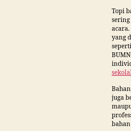
Topi b
sering
acara.
yang d
sepert
BUMN, 
indivi
sekol
Bahan
juga b
maupun
profes
bahan 