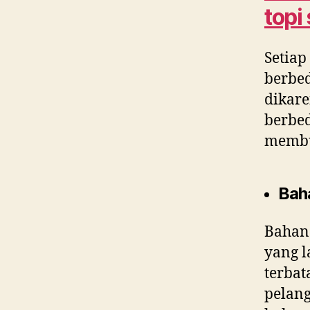
topi
Setiap
berbed
dikar
berbe
membua
Baha
Bahan 
yang l
terbat
pelan