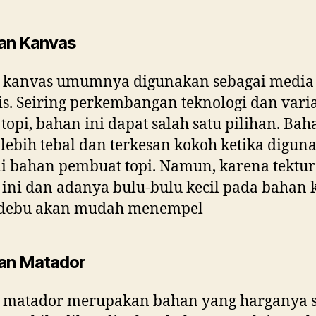
an Kanvas
 kanvas umumnya digunakan sebagai media
s. Seiring perkembangan teknologi dan varia
topi, bahan ini dapat salah satu pilihan. Bah
f lebih tebal dan terkesan kokoh ketika digun
i bahan pembuat topi. Namun, karena tektur
ini dan adanya bulu-bulu kecil pada bahan 
debu akan mudah menempel
an Matador
 matador merupakan bahan yang harganya 