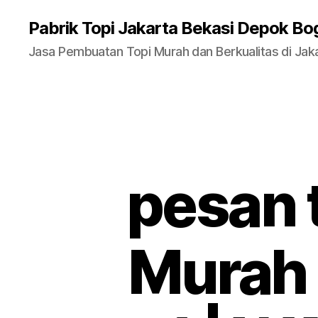
Pabrik Topi Jakarta Bekasi Depok Bo
Jasa Pembuatan Topi Murah dan Berkualitas di Jak
pesan 
Murah 