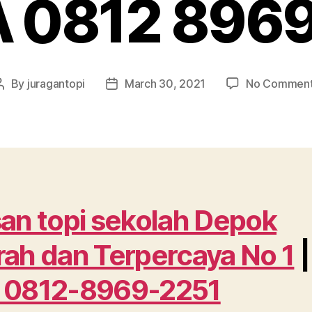
A 0812 896
By
juragantopi
March 30, 2021
No Commen
Post
Post
author
date
an topi sekolah Depok
ah dan Terpercaya No 1
|
 0812-8969-2251