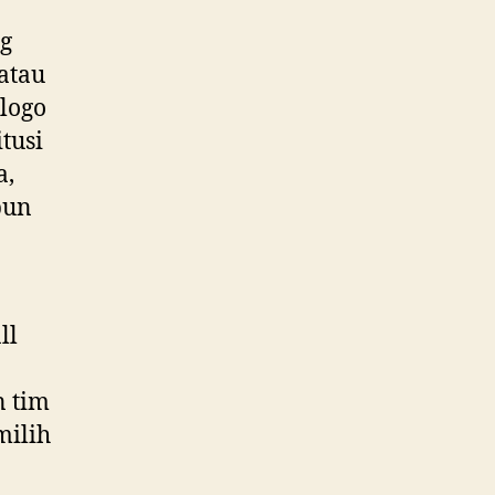
2251
ng
atau
 logo
tusi
a,
pun
ll
n tim
ilih