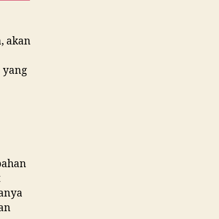
, akan
 yang
 bahan
t
sanya
an