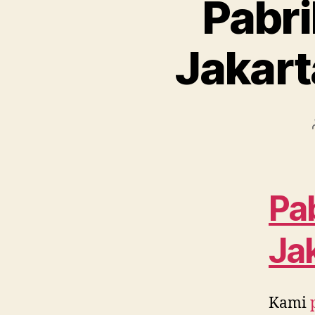
Pabri
Jakar
Pab
Ja
Kami