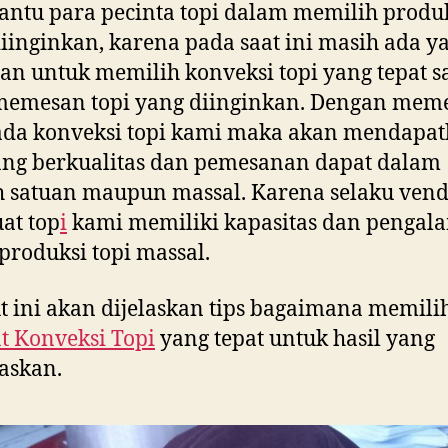
tu para pecinta topi dalam memilih produk
iinginkan, karena pada saat ini masih ada y
tan untuk memilih konveksi topi yang tepat s
memesan topi yang diinginkan. Dengan mem
ada konveksi topi kami maka akan mendapa
ang berkualitas dan pemesanan dapat dalam
 satuan maupun massal. Karena selaku ven
uat top
i
kami memiliki kapasitas dan pengal
produksi topi massal.
t ini akan dijelaskan tips bagaimana memili
t Konveksi Topi
yang tepat untuk hasil yang
skan.