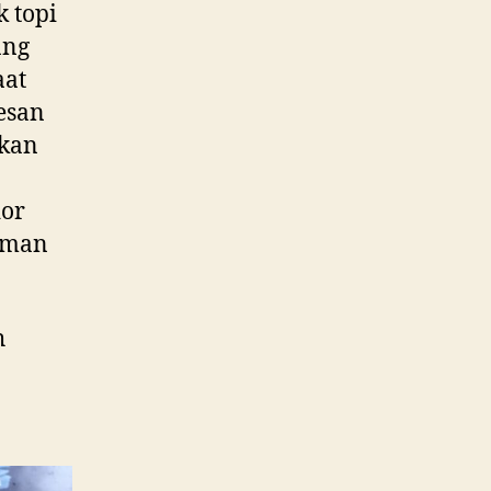
 topi
ang
aat
esan
tkan
dor
aman
h