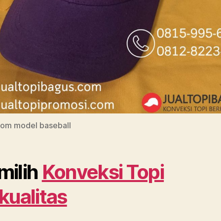
tom model baseball
ilih
Konveksi Topi
kualitas