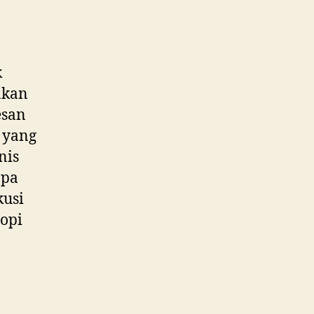
k
akan
esan
 yang
nis
apa
kusi
opi