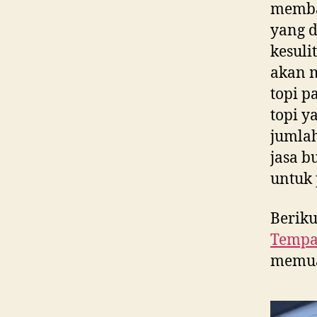
memban
yang d
kesuli
akan 
topi p
topi y
jumlah
jasa b
untuk 
Beriku
Tempa
memua