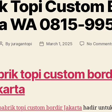
k Topi Custom 
ta WA 0815-99
By
juragantopi
March 1, 2025
No Comment
Post
Post
author
date
rik topi custom bord
karta
pabrik topi custom bordir Jakarta
hadir untu