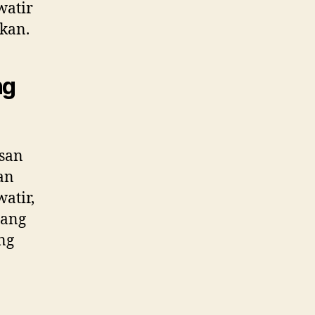
watir
pkan.
ng
esan
an
atir,
yang
ng