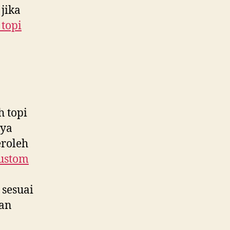
jika
 topi
 topi
nya
eroleh
custom
sesuai
uan