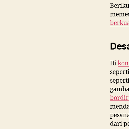
Beriku
memes
berkua
Desa
Di
kon
sepert
sepert
gamba
bordi
mendap
pesan
dari p