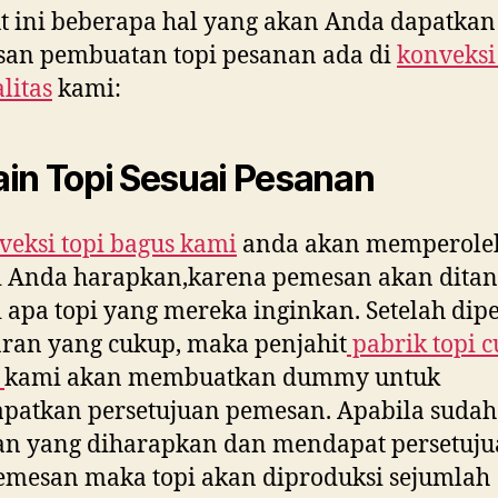
t ini beberapa hal yang akan Anda dapatkan 
an pembuatan topi pesanan ada di
konveksi
litas
kami:
in Topi Sesuai Pesanan
veksi topi bagus kami
anda akan memperoleh
i Anda harapkan,karena pemesan akan dita
i apa topi yang mereka inginkan. Setelah dip
ran yang cukup, maka penjahit
pabrik topi 
r
kami akan membuatkan dummy untuk
atkan persetujuan pemesan. Apabila sudah 
an yang diharapkan dan mendapat persetuj
emesan maka topi akan diproduksi sejumlah