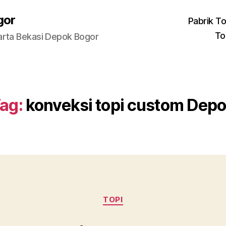
gor
Pabrik To
To
arta Bekasi Depok Bogor
ag:
konveksi topi custom Dep
Categories
TOPI