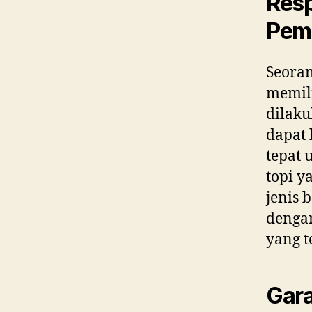
Resp
Pem
Seora
memili
dilaku
dapat 
tepat 
topi y
jenis 
dengan
yang t
Gara