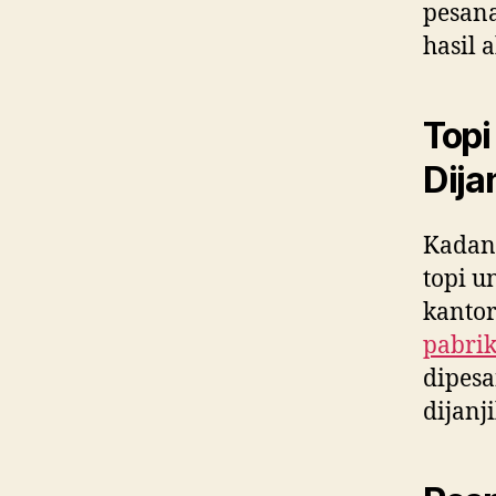
pesana
hasil 
Topi
Dija
Kadang
topi u
kantor
pabrik
dipesa
dijanj