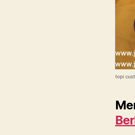
topi cus
Mem
Ber