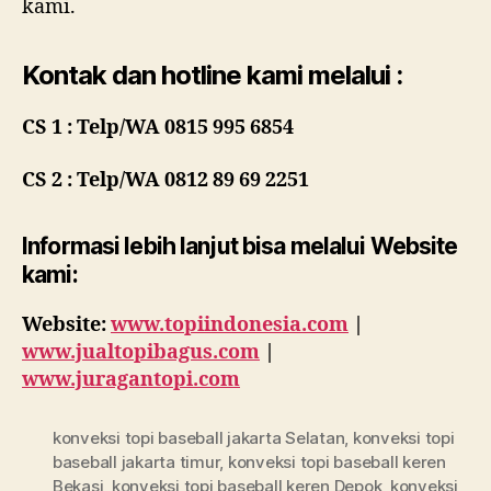
kami.
Kontak dan hotline kami melalui :
CS 1 : Telp/WA 0815 995 6854
CS 2 : Telp/WA 0812 89 69 2251
Informasi lebih lanjut bisa m
elalui Website
kami:
Website:
www.topiindonesia.com
|
www.jualtopibagus.com
|
www.juragantopi.com
konveksi topi baseball jakarta Selatan
,
konveksi topi
baseball jakarta timur
,
konveksi topi baseball keren
Bekasi
,
konveksi topi baseball keren Depok
,
konveksi