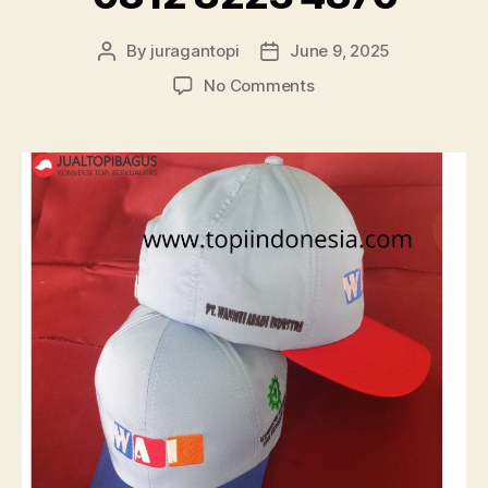
By
juragantopi
June 9, 2025
Post
Post
author
date
on
No Comments
Konveksi
Topi
Baseball
Keren
Jakarta
Selatan
|
0812
8223
4876