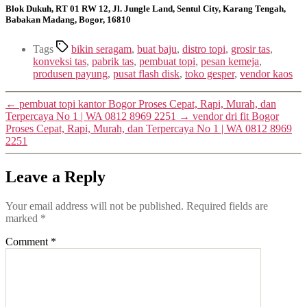
Blok Dukuh, RT 01 RW 12, Jl. Jungle Land, Sentul City, Karang Tengah,
Babakan Madang, Bogor, 16810
Tags
bikin seragam
,
buat baju
,
distro topi
,
grosir tas
,
konveksi tas
,
pabrik tas
,
pembuat topi
,
pesan kemeja
,
produsen payung
,
pusat flash disk
,
toko gesper
,
vendor kaos
←
pembuat topi kantor Bogor Proses Cepat, Rapi, Murah, dan
Terpercaya No 1 | WA 0812 8969 2251
→
vendor dri fit Bogor
Proses Cepat, Rapi, Murah, dan Terpercaya No 1 | WA 0812 8969
2251
Leave a Reply
Your email address will not be published.
Required fields are
marked
*
Comment
*