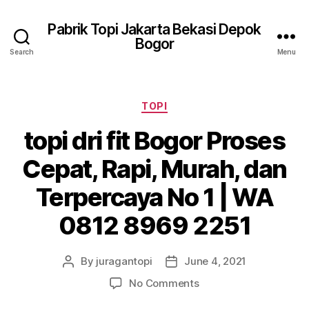
Pabrik Topi Jakarta Bekasi Depok
Bogor
Search
Menu
Categories
TOPI
topi dri fit Bogor Proses
Cepat, Rapi, Murah, dan
Terpercaya No 1 | WA
0812 8969 2251
By
juragantopi
June 4, 2021
Post
Post
author
date
on
No Comments
topi