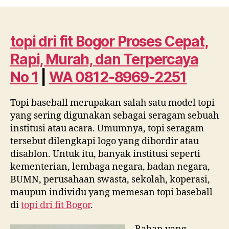
dri
fit
Bogor
Proses
topi dri fit Bogor Proses Cepat,
Cepat,
Rapi, Murah, dan Terpercaya
Rapi,
Murah,
No 1
|
WA 0812-8969-2251
dan
Terpercaya
Topi baseball merupakan salah satu model topi
No
yang sering digunakan sebagai seragam sebuah
1
|
institusi atau acara. Umumnya, topi seragam
WA
tersebut dilengkapi logo yang dibordir atau
0812
disablon. Untuk itu, banyak institusi seperti
8969
kementerian, lembaga negara, badan negara,
2251
BUMN, perusahaan swasta, sekolah, koperasi,
maupun individu yang memesan topi baseball
di
topi dri fit Bogor
.