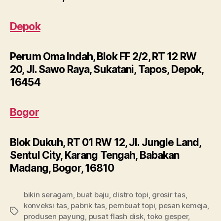
Depok
Perum Oma Indah, Blok FF 2/2, RT 12 RW
20, Jl. Sawo Raya, Sukatani, Tapos, Depok,
16454
Bogor
Blok Dukuh, RT 01 RW 12, Jl. Jungle Land,
Sentul City, Karang Tengah, Babakan
Madang, Bogor, 16810
bikin seragam
,
buat baju
,
distro topi
,
grosir tas
,
konveksi tas
,
pabrik tas
,
pembuat topi
,
pesan kemeja
,
Tags
produsen payung
,
pusat flash disk
,
toko gesper
,