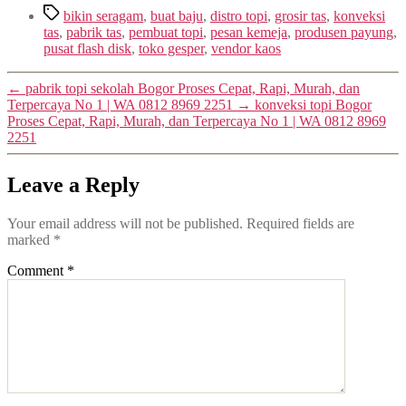
Tags
bikin seragam
,
buat baju
,
distro topi
,
grosir tas
,
konveksi
tas
,
pabrik tas
,
pembuat topi
,
pesan kemeja
,
produsen payung
,
pusat flash disk
,
toko gesper
,
vendor kaos
←
pabrik topi sekolah Bogor Proses Cepat, Rapi, Murah, dan
Terpercaya No 1 | WA 0812 8969 2251
→
konveksi topi Bogor
Proses Cepat, Rapi, Murah, dan Terpercaya No 1 | WA 0812 8969
2251
Leave a Reply
Your email address will not be published.
Required fields are
marked
*
Comment
*