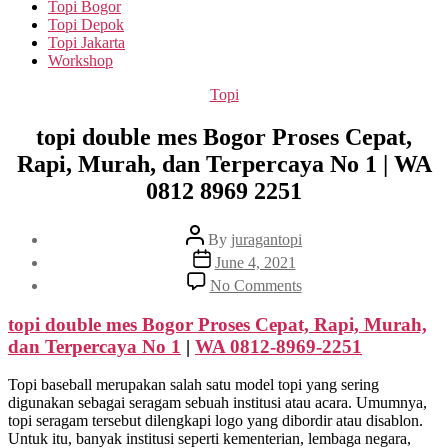
Topi Bogor
Topi Depok
Topi Jakarta
Workshop
Categories
Topi
topi double mes Bogor Proses Cepat,
Rapi, Murah, dan Terpercaya No 1 | WA
0812 8969 2251
Post
By
juragantopi
author
Post
June 4, 2021
date
on
No Comments
topi
double
topi double mes Bogor Proses Cepat, Rapi, Murah,
mes
dan Terpercaya No 1
|
WA 0812-8969-2251
Bogor
Proses
Topi baseball merupakan salah satu model topi yang sering
Cepat,
digunakan sebagai seragam sebuah institusi atau acara. Umumnya,
Rapi,
topi seragam tersebut dilengkapi logo yang dibordir atau disablon.
Murah,
Untuk itu, banyak institusi seperti kementerian, lembaga negara,
dan