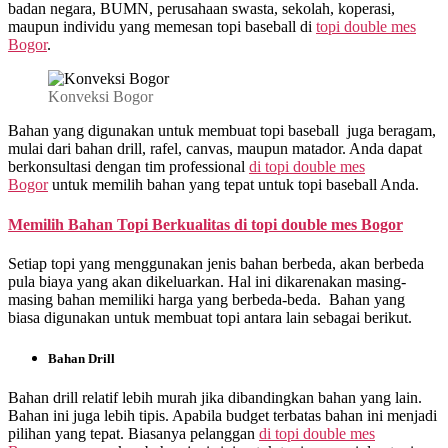
badan negara, BUMN, perusahaan swasta, sekolah, koperasi,
Terpercaya
maupun individu yang memesan topi baseball di
topi double mes
No
Bogor
.
1
|
WA
Konveksi Bogor
0812
8969
Bahan yang digunakan untuk membuat topi baseball juga beragam,
2251
mulai dari bahan drill, rafel, canvas, maupun matador. Anda dapat
berkonsultasi dengan tim professional
di
topi double mes
Bogor
untuk memilih bahan yang tepat untuk topi baseball Anda.
Memilih Bahan Topi Berkualitas di
topi double mes Bogor
Setiap topi yang menggunakan jenis bahan berbeda, akan berbeda
pula biaya yang akan dikeluarkan. Hal ini dikarenakan masing-
masing bahan memiliki harga yang berbeda-beda. Bahan yang
biasa digunakan untuk membuat topi antara lain sebagai berikut.
Bahan Drill
Bahan drill relatif lebih murah jika dibandingkan bahan yang lain.
Bahan ini juga lebih tipis. Apabila budget terbatas bahan ini menjadi
pilihan yang tepat. Biasanya pelanggan
di
topi double mes