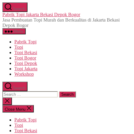
Skip
Search
to
Pabrik Topi Jakarta Bekasi Depok Bogor
the
Jasa Pembuatan Topi Murah dan Berkualitas di Jakarta Bekasi
content
Depok Bogor
Menu
Pabrik Topi
Topi
Topi Bekasi
Topi Bogor
Topi Depok
Topi Jakarta
Workshop
Search
Search
for:
Close
search
Close Menu
Pabrik Topi
Topi
Topi Bekasi