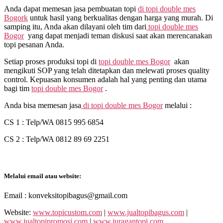
Anda dapat memesan jasa pembuatan topi
di
topi double mes
Bogork
untuk hasil yang berkualitas dengan harga yang murah. Di
samping itu, Anda akan dilayani oleh tim dari
topi double mes
Bogor
yang dapat menjadi teman diskusi saat akan merencanakan
topi pesanan Anda.
Setiap proses produksi topi di
topi double mes Bogor
akan
mengikuti SOP yang telah ditetapkan dan melewati proses quality
control. Kepuasan konsumen adalah hal yang penting dan utama
bagi tim
topi double mes Bogor
.
Anda bisa memesan jasa
di
topi double mes Bogor
melalui :
CS 1 : Telp/WA 0815 995 6854
CS 2 : Telp/WA 0812 89 69 2251
Melalui email atau website:
Email : konveksitopibagus@gmail.com
Website:
www.topicustom.com
|
www.jualtopibagus.com
|
www.jualtopipromosi.com
|
www.juragantopi.com