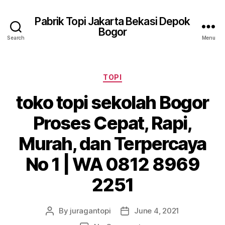
Pabrik Topi Jakarta Bekasi Depok
Bogor
Search
Menu
Categories
TOPI
toko topi sekolah Bogor
Proses Cepat, Rapi,
Murah, dan Terpercaya
No 1 | WA 0812 8969
2251
By
juragantopi
June 4, 2021
Post
Post
author
date