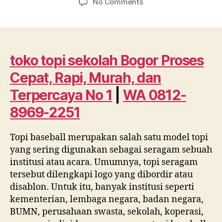
on
No Comments
toko
topi
sekolah
Bogor
Proses
toko topi sekolah Bogor Proses
Cepat,
Cepat, Rapi, Murah, dan
Rapi,
Murah,
Terpercaya No 1
|
WA 0812-
dan
8969-2251
Terpercaya
No
1
Topi baseball merupakan salah satu model topi
|
yang sering digunakan sebagai seragam sebuah
WA
institusi atau acara. Umumnya, topi seragam
0812
tersebut dilengkapi logo yang dibordir atau
8969
disablon. Untuk itu, banyak institusi seperti
2251
kementerian, lembaga negara, badan negara,
BUMN, perusahaan swasta, sekolah, koperasi,