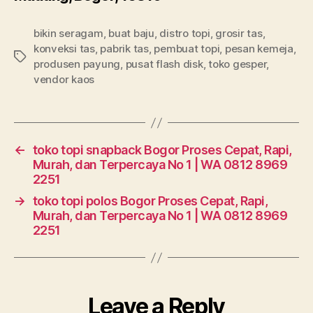
bikin seragam
,
buat baju
,
distro topi
,
grosir tas
,
konveksi tas
,
pabrik tas
,
pembuat topi
,
pesan kemeja
,
Tags
produsen payung
,
pusat flash disk
,
toko gesper
,
vendor kaos
←
toko topi snapback Bogor Proses Cepat, Rapi,
Murah, dan Terpercaya No 1 | WA 0812 8969
2251
→
toko topi polos Bogor Proses Cepat, Rapi,
Murah, dan Terpercaya No 1 | WA 0812 8969
2251
Leave a Reply