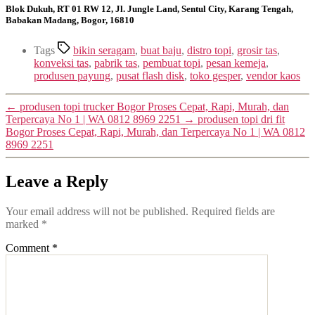
Blok Dukuh, RT 01 RW 12, Jl. Jungle Land, Sentul City, Karang Tengah,
Babakan Madang, Bogor, 16810
Tags
bikin seragam
,
buat baju
,
distro topi
,
grosir tas
,
konveksi tas
,
pabrik tas
,
pembuat topi
,
pesan kemeja
,
produsen payung
,
pusat flash disk
,
toko gesper
,
vendor kaos
←
produsen topi trucker Bogor Proses Cepat, Rapi, Murah, dan
Terpercaya No 1 | WA 0812 8969 2251
→
produsen topi dri fit
Bogor Proses Cepat, Rapi, Murah, dan Terpercaya No 1 | WA 0812
8969 2251
Leave a Reply
Your email address will not be published.
Required fields are
marked
*
Comment
*