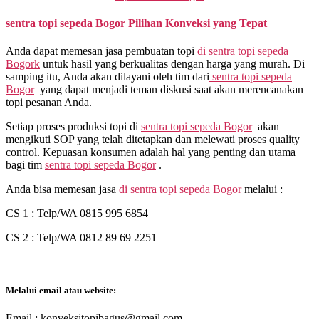
sentra topi sepeda
Bogor Pilihan Konveksi yang Tepat
Anda dapat memesan jasa pembuatan topi
di
sentra topi sepeda
Bogork
untuk hasil yang berkualitas dengan harga yang murah. Di
samping itu, Anda akan dilayani oleh tim dari
sentra topi sepeda
Bogor
yang dapat menjadi teman diskusi saat akan merencanakan
topi pesanan Anda.
Setiap proses produksi topi di
sentra topi sepeda Bogor
akan
mengikuti SOP yang telah ditetapkan dan melewati proses quality
control. Kepuasan konsumen adalah hal yang penting dan utama
bagi tim
sentra topi sepeda Bogor
.
Anda bisa memesan jasa
di
sentra topi sepeda Bogor
melalui :
CS 1 : Telp/WA 0815 995 6854
CS 2 : Telp/WA 0812 89 69 2251
Melalui email atau website:
Email : konveksitopibagus@gmail.com