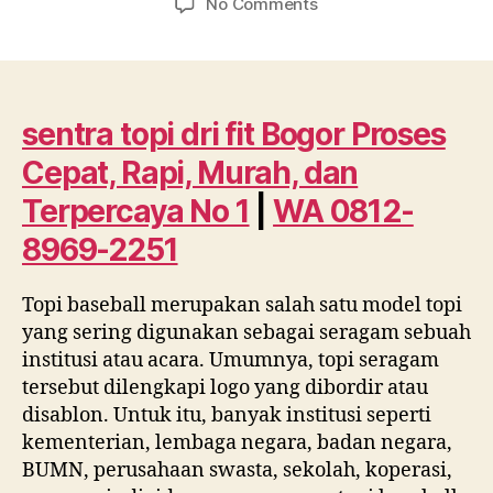
on
No Comments
sentra
topi
dri
fit
Bogor
sentra topi dri fit Bogor Proses
Proses
Cepat, Rapi, Murah, dan
Cepat,
Rapi,
Terpercaya No 1
|
WA 0812-
Murah,
8969-2251
dan
Terpercaya
No
Topi baseball merupakan salah satu model topi
1
yang sering digunakan sebagai seragam sebuah
|
institusi atau acara. Umumnya, topi seragam
WA
tersebut dilengkapi logo yang dibordir atau
0812
disablon. Untuk itu, banyak institusi seperti
8969
2251
kementerian, lembaga negara, badan negara,
BUMN, perusahaan swasta, sekolah, koperasi,