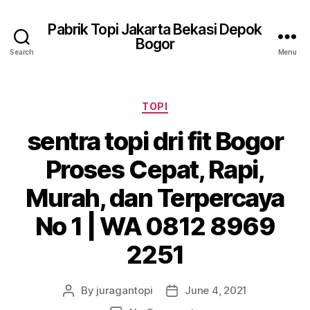
Pabrik Topi Jakarta Bekasi Depok
Bogor
Search
Menu
Categories
TOPI
sentra topi dri fit Bogor
Proses Cepat, Rapi,
Murah, dan Terpercaya
No 1 | WA 0812 8969
2251
By
juragantopi
June 4, 2021
Post
Post
author
date