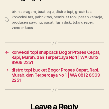
bikin seragam
,
buat baju
,
distro topi
,
grosir tas
,
konveksi tas
,
pabrik tas
,
pembuat topi
,
pesan kemeja
,
Tags
produsen payung
,
pusat flash disk
,
toko gesper
,
vendor kaos
←
konveksi topi snapback Bogor Proses Cepat,
Rapi, Murah, dan Terpercaya No 1 | WA 0812
8969 2251
→
distro topi bucket Bogor Proses Cepat, Rapi,
Murah, dan Terpercaya No 1 | WA 0812 8969
2251
Leave a Reply