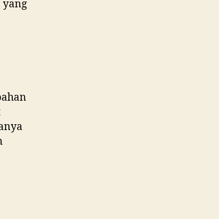
 yang
 bahan
t
sanya
n