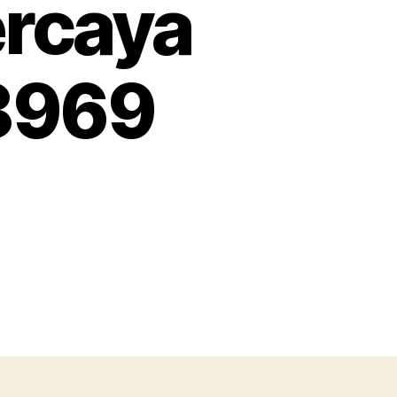
ercaya
 8969
on
s
pusat
topi
pemda
Bogor
Proses