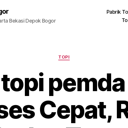
gor
Pabrik To
To
arta Bekasi Depok Bogor
Categories
TOPI
 topi pemda
ses Cepat, R