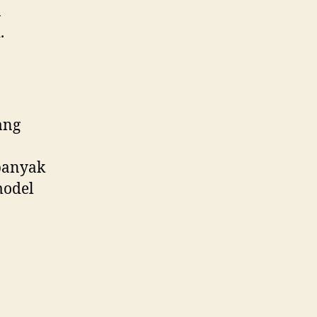
a
.
ang
banyak
model