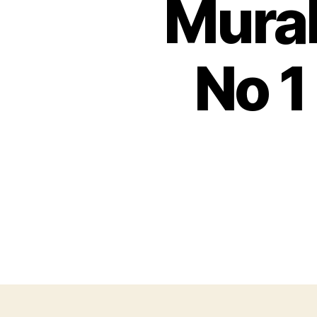
Murah
No 1