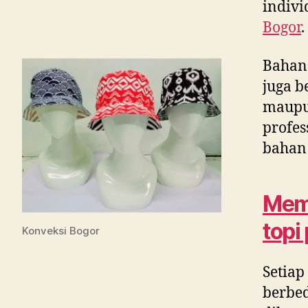
indivi
Bogor
.
Bahan
juga b
maupun
profes
bahan 
Memi
topi
Konveksi Bogor
Setiap
berbed