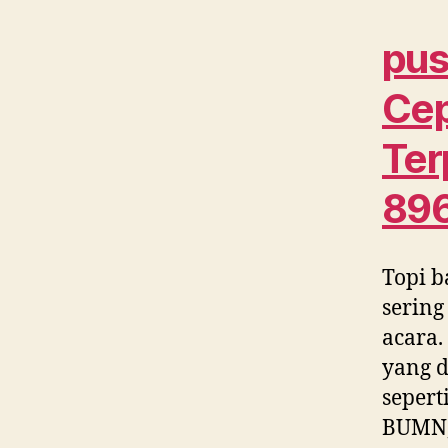
pus
Cep
Ter
89
Topi b
sering
acara.
yang d
sepert
BUMN, 