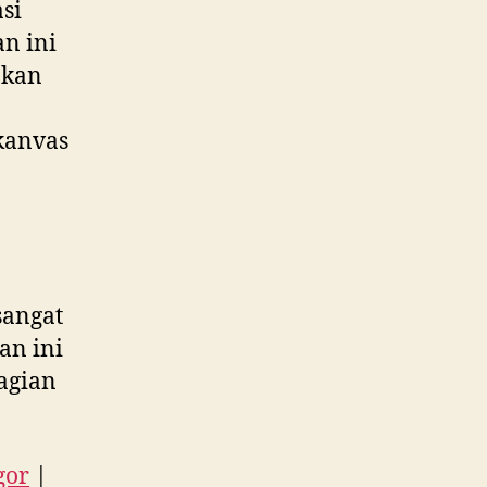
si
an ini
akan
kanvas
sangat
an ini
agian
gor
|