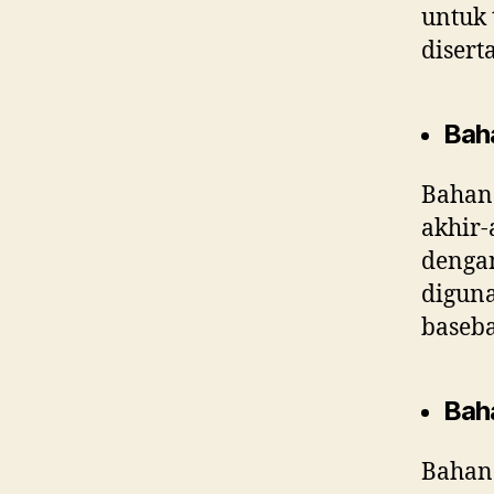
untuk 
disert
Bah
Bahan
akhir-
dengan
diguna
baseba
Bah
Bahan