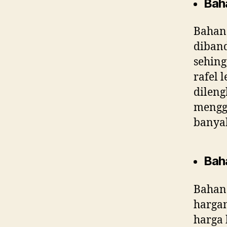
Bah
Bahan 
diband
sehing
rafel 
dileng
menggu
banyak
Bah
Bahan 
harga
harga 