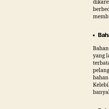
dikar
berbe
membua
Baha
Bahan 
yang l
terbat
pelan
bahan 
Kelebi
banyak