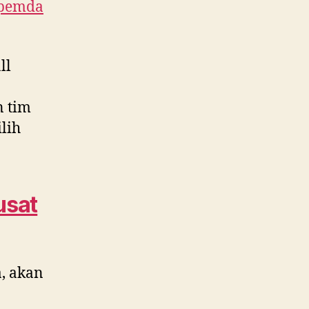
 pemda
ll
n tim
lih
usat
, akan