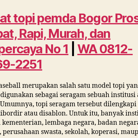
at topi pemda Bogor Pro
at, Rapi, Murah, dan
percaya No 1
|
WA 0812-
69-2251
aseball merupakan salah satu model topi ya
 digunakan sebagai seragam sebuah institusi 
 Umumnya, topi seragam tersebut dilengkapi
ibordir atau disablon. Untuk itu, banyak insti
i kementerian, lembaga negara, badan negar
perusahaan swasta, sekolah, koperasi, mau