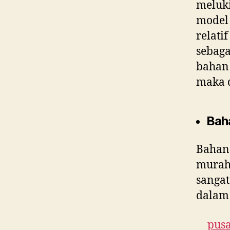
meluki
model 
relati
sebaga
bahan 
maka 
Bah
Bahan
murah 
sangat
dalam 
pusa