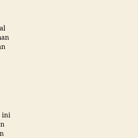
al
han
an
 ini
an
an