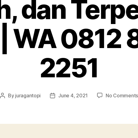
, dan Terp
 | WA 0812
2251
By
juragantopi
June 4, 2021
No Comment
Post
Post
author
date