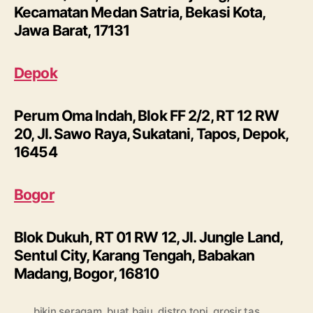
Kecamatan Medan Satria, Bekasi Kota,
Jawa Barat, 17131
Depok
Perum Oma Indah, Blok FF 2/2, RT 12 RW
20, Jl. Sawo Raya, Sukatani, Tapos, Depok,
16454
Bogor
Blok Dukuh, RT 01 RW 12, Jl. Jungle Land,
Sentul City, Karang Tengah, Babakan
Madang, Bogor, 16810
bikin seragam
,
buat baju
,
distro topi
,
grosir tas
,