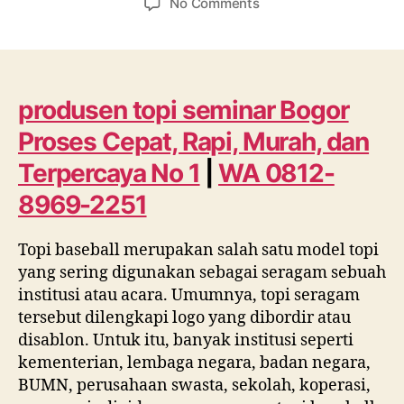
on
No Comments
produsen
topi
seminar
Bogor
Proses
produsen topi seminar Bogor
Cepat,
Proses Cepat, Rapi, Murah, dan
Rapi,
Murah,
Terpercaya No 1
|
WA 0812-
dan
8969-2251
Terpercaya
No
1
Topi baseball merupakan salah satu model topi
|
yang sering digunakan sebagai seragam sebuah
WA
institusi atau acara. Umumnya, topi seragam
0812
tersebut dilengkapi logo yang dibordir atau
8969
disablon. Untuk itu, banyak institusi seperti
2251
kementerian, lembaga negara, badan negara,
BUMN, perusahaan swasta, sekolah, koperasi,