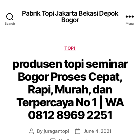
Pabrik Topi Jakarta Bekasi Depok
Bogor
Search
Menu
Categories
TOPI
produsen topi seminar
Bogor Proses Cepat,
Rapi, Murah, dan
Terpercaya No 1 | WA
0812 8969 2251
By
juragantopi
June 4, 2021
Post
Post
author
date