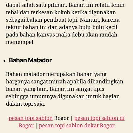
dapat salah satu pilihan. Bahan ini relatif lebih
tebal dan terkesan kokoh ketika digunakan
sebagai bahan pembuat topi. Namun, karena
tektur bahan ini dan adanya bulu-bulu kecil
pada bahan kanvas maka debu akan mudah
menempel
Bahan Matador
Bahan matador merupakan bahan yang
harganya sangat murah apabila dibandingkan
bahan yang lain. Bahan ini sangat tipis
sehingga umumnya digunakan untuk bagian
dalam topi saja.
pesan topi sablon
Bogor |
pesan topi sablon di
Bogor
|
pesan topi sablon dekat Bogor