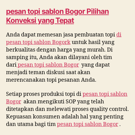
pesan topi sablon
Bogor Pilihan
Konveksi yang Tepat
Anda dapat memesan jasa pembuatan topi
di
pesan topi sablon Bogork
untuk hasil yang
berkualitas dengan harga yang murah. Di
samping itu, Anda akan dilayani oleh tim
dari
pesan topi sablon Bogor
yang dapat
menjadi teman diskusi saat akan
merencanakan topi pesanan Anda.
Setiap proses produksi topi di
pesan topi sablon
Bogor
akan mengikuti SOP yang telah
ditetapkan dan melewati proses quality control.
Kepuasan konsumen adalah hal yang penting
dan utama bagi tim
pesan topi sablon Bogor
.