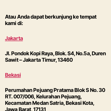
Atau Anda dapat berkunjung ke tempat
kami di:
Jakarta
Jl. Pondok Kopi Raya, Blok. S4, No.5a, Duren
Sawit – Jakarta Timur, 13460
Bekasi
Perumahan Pejuang Pratama Blok S No. 30
RT. 007/006, Kelurahan Pejuang,
Kecamatan Medan Satria, Bekasi Kota,
Jawa Barat, 17131