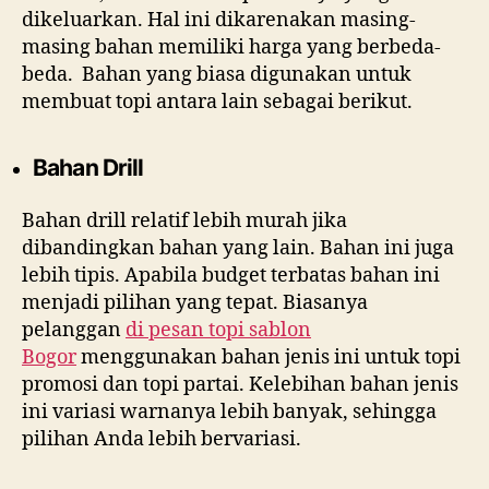
dikeluarkan. Hal ini dikarenakan masing-
masing bahan memiliki harga yang berbeda-
beda. Bahan yang biasa digunakan untuk
membuat topi antara lain sebagai berikut.
Bahan Drill
Bahan drill relatif lebih murah jika
dibandingkan bahan yang lain. Bahan ini juga
lebih tipis. Apabila budget terbatas bahan ini
menjadi pilihan yang tepat. Biasanya
pelanggan
di
pesan topi sablon
Bogor
menggunakan bahan jenis ini untuk topi
promosi dan topi partai. Kelebihan bahan jenis
ini variasi warnanya lebih banyak, sehingga
pilihan Anda lebih bervariasi.