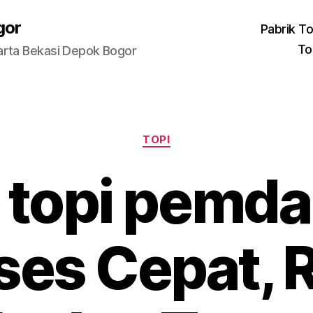
gor
Pabrik To
To
arta Bekasi Depok Bogor
Categories
TOPI
 topi pemda
ses Cepat, R