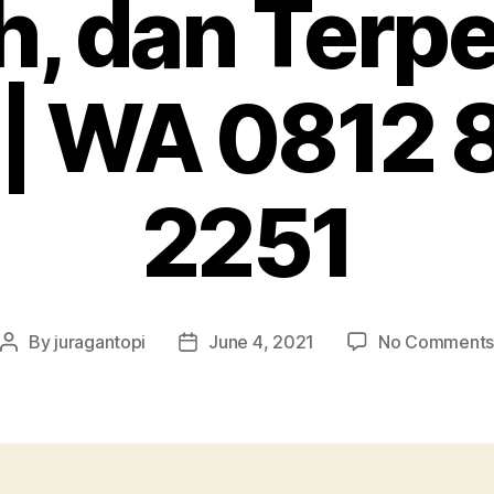
, dan Terp
 | WA 0812
2251
By
juragantopi
June 4, 2021
No Comment
Post
Post
author
date