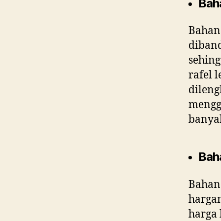
Bah
Bahan 
diband
sehing
rafel 
dileng
menggu
banyak
Bah
Bahan 
harga
harga 