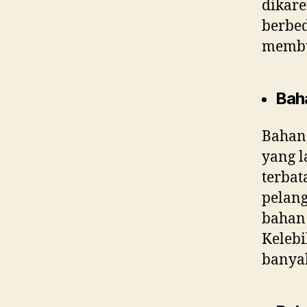
dikar
berbe
membua
Baha
Bahan 
yang l
terbat
pelan
bahan 
Kelebi
banyak