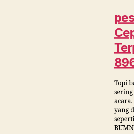
pes
Cep
Ter
89
Topi b
sering
acara.
yang d
sepert
BUMN, 