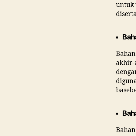
untuk 
disert
Bah
Bahan
akhir-
dengan
diguna
baseba
Bah
Bahan