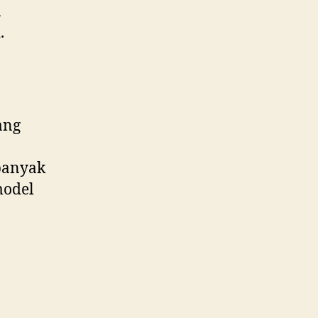
a
.
ang
banyak
model