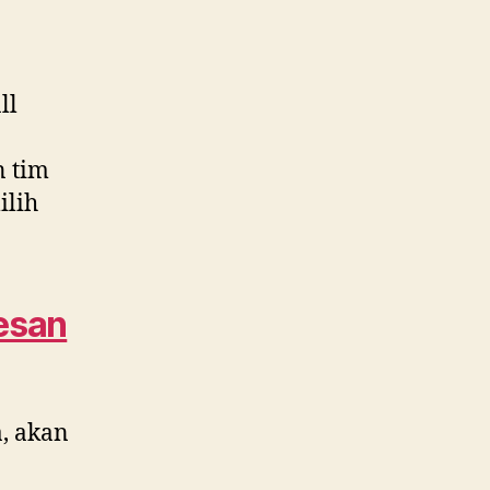
ll
n tim
lih
esan
, akan