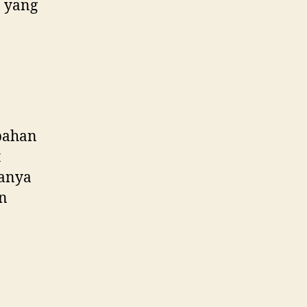
 yang
 bahan
t
sanya
n