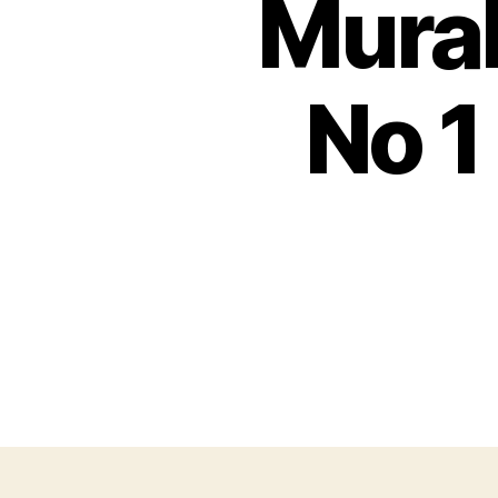
Murah
No 1