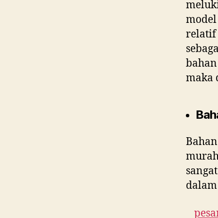
meluki
model 
relati
sebaga
bahan 
maka 
Bah
Bahan
murah 
sangat
dalam 
pesa