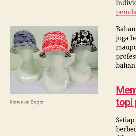
indivi
pemda
Bahan
juga b
maupun
profes
bahan 
Memi
topi
Konveksi Bogor
Setiap
berbed