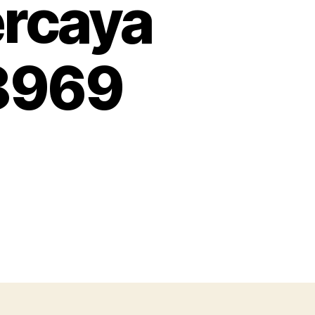
ercaya
 8969
on
s
pesan
topi
pemda
Bogor
Proses