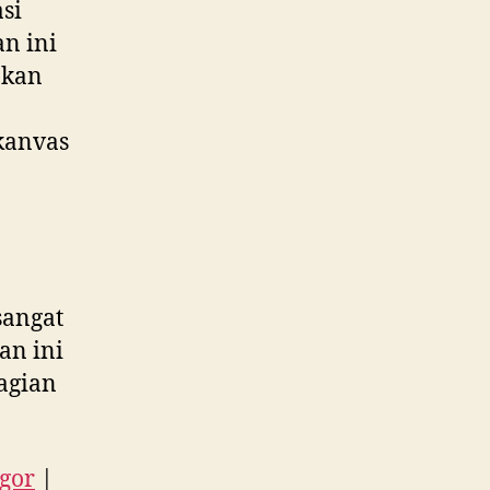
si
an ini
akan
kanvas
sangat
an ini
agian
ogor
|