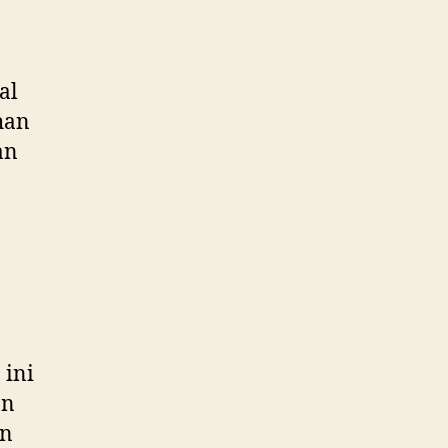
al
han
an
 ini
an
an