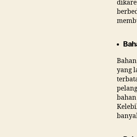
dikar
berbe
membua
Baha
Bahan 
yang l
terbat
pelan
bahan 
Kelebi
banyak