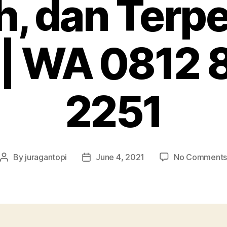
, dan Terp
 | WA 0812
2251
By
juragantopi
June 4, 2021
No Comment
Post
Post
author
date