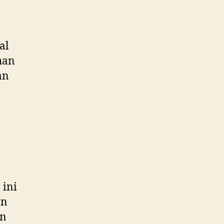
al
han
an
 ini
an
an