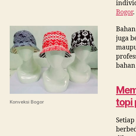
indivi
Bogor
.
Bahan
juga b
maupun
profes
bahan 
Memi
topi
Konveksi Bogor
Setiap
berbed