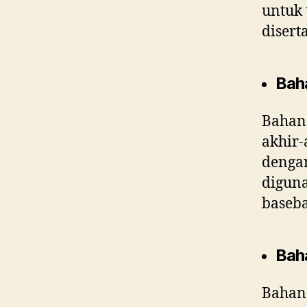
untuk 
disert
Bah
Bahan
akhir-
dengan
diguna
baseba
Bah
Bahan