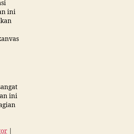
si
an ini
akan
kanvas
sangat
an ini
agian
gor
|