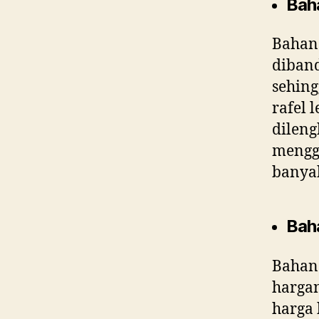
Bah
Bahan 
diband
sehing
rafel 
dileng
menggu
banyak
Bah
Bahan 
harga
harga 