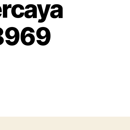
ercaya
 8969
on
s
pesan
topi
partai
Bogor
Proses