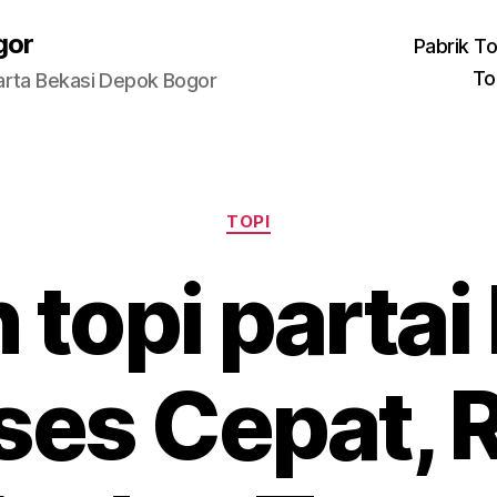
gor
Pabrik To
To
arta Bekasi Depok Bogor
Categories
TOPI
 topi partai
ses Cepat, R