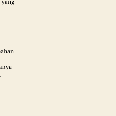
 yang
 bahan
t
sanya
n