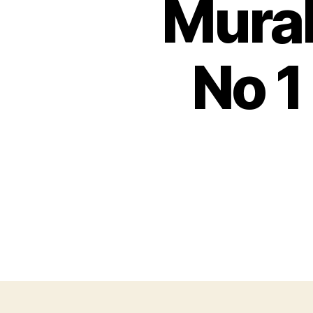
Murah
No 1