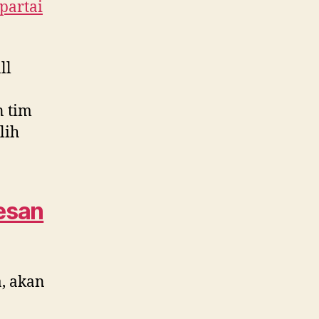
 partai
ll
n tim
lih
esan
, akan