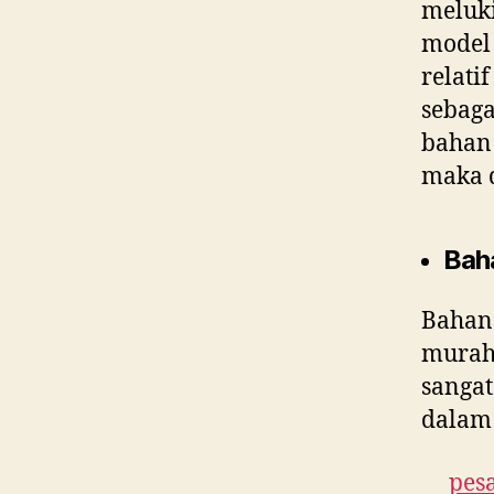
meluki
model 
relati
sebaga
bahan 
maka 
Bah
Bahan
murah 
sangat
dalam 
pesa