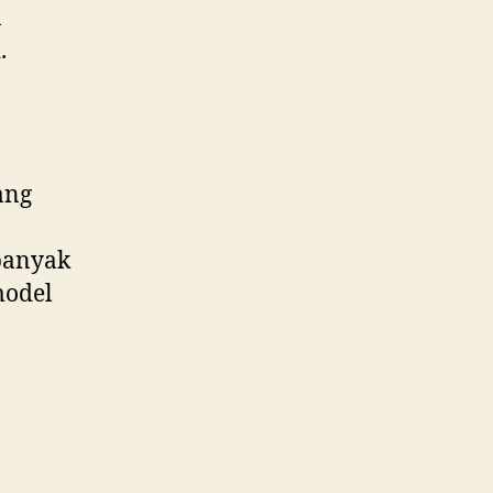
a
.
ang
banyak
model