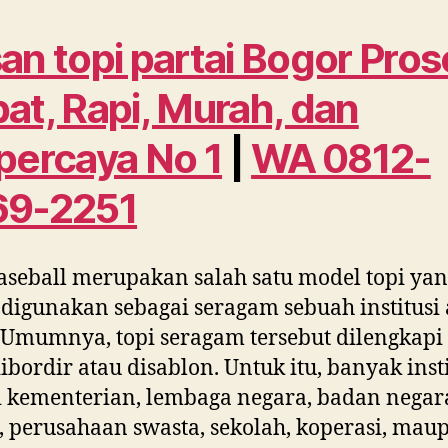
an topi partai Bogor Pros
at, Rapi, Murah, dan
percaya No 1
|
WA 0812-
69-2251
aseball merupakan salah satu model topi ya
 digunakan sebagai seragam sebuah institusi 
 Umumnya, topi seragam tersebut dilengkapi
ibordir atau disablon. Untuk itu, banyak insti
i kementerian, lembaga negara, badan negar
perusahaan swasta, sekolah, koperasi, mau