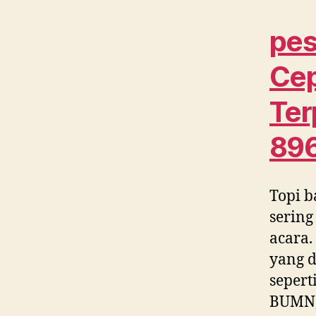
pes
Cep
Ter
89
Topi b
sering
acara.
yang d
sepert
BUMN, 