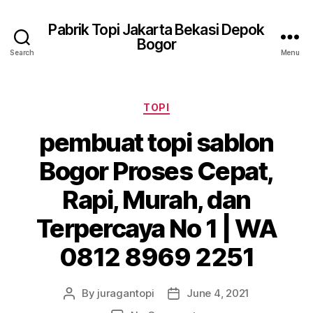
Pabrik Topi Jakarta Bekasi Depok
Bogor
Search
Menu
Categories
TOPI
pembuat topi sablon
Bogor Proses Cepat,
Rapi, Murah, dan
Terpercaya No 1 | WA
0812 8969 2251
By
juragantopi
June 4, 2021
Post
Post
author
date