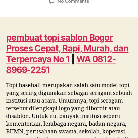
on
No Comments
pembuat
topi
sablon
Bogor
Proses
pembuat topi sablon Bogor
Cepat,
Proses Cepat, Rapi, Murah, dan
Rapi,
Murah,
Terpercaya No 1
|
WA 0812-
dan
8969-2251
Terpercaya
No
1
Topi baseball merupakan salah satu model topi
|
yang sering digunakan sebagai seragam sebuah
WA
institusi atau acara. Umumnya, topi seragam
0812
tersebut dilengkapi logo yang dibordir atau
8969
disablon. Untuk itu, banyak institusi seperti
2251
kementerian, lembaga negara, badan negara,
BUMN, perusahaan swasta, sekolah, koperasi,