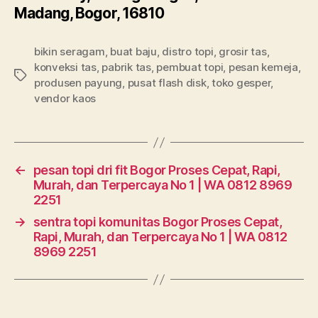
Madang, Bogor, 16810
bikin seragam
,
buat baju
,
distro topi
,
grosir tas
,
konveksi tas
,
pabrik tas
,
pembuat topi
,
pesan kemeja
,
Tags
produsen payung
,
pusat flash disk
,
toko gesper
,
vendor kaos
←
pesan topi dri fit Bogor Proses Cepat, Rapi,
Murah, dan Terpercaya No 1 | WA 0812 8969
2251
→
sentra topi komunitas Bogor Proses Cepat,
Rapi, Murah, dan Terpercaya No 1 | WA 0812
8969 2251