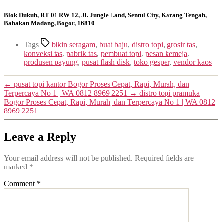
Blok Dukuh, RT 01 RW 12, Jl. Jungle Land, Sentul City, Karang Tengah,
Babakan Madang, Bogor, 16810
Tags
bikin seragam
,
buat baju
,
distro topi
,
grosir tas
,
konveksi tas
,
pabrik tas
,
pembuat topi
,
pesan kemeja
,
produsen payung
,
pusat flash disk
,
toko gesper
,
vendor kaos
←
pusat topi kantor Bogor Proses Cepat, Rapi, Murah, dan
Terpercaya No 1 | WA 0812 8969 2251
→
distro topi pramuka
Bogor Proses Cepat, Rapi, Murah, dan Terpercaya No 1 | WA 0812
8969 2251
Leave a Reply
Your email address will not be published.
Required fields are
marked
*
Comment
*