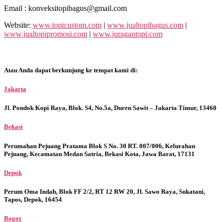
Email : konveksitopibagus@gmail.com
Website:
www.topicustom.com
|
www.jualtopibagus.com
|
www.jualtopipromosi.com
|
www.juragantopi.com
Atau Anda dapat berkunjung ke tempat kami di:
Jakarta
Jl. Pondok Kopi Raya, Blok. S4, No.5a, Duren Sawit – Jakarta Timur, 13460
Bekasi
Perumahan Pejuang Pratama Blok S No. 30 RT. 007/006, Kelurahan
Pejuang, Kecamatan Medan Satria, Bekasi Kota, Jawa Barat, 17131
Depok
Perum Oma Indah, Blok FF 2/2, RT 12 RW 20, Jl. Sawo Raya, Sukatani,
Tapos, Depok, 16454
Bogor