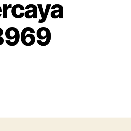
ercaya
 8969
on
s
pabrik
topi
partai
Bogor
Proses