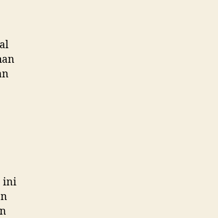
al
han
an
 ini
an
an