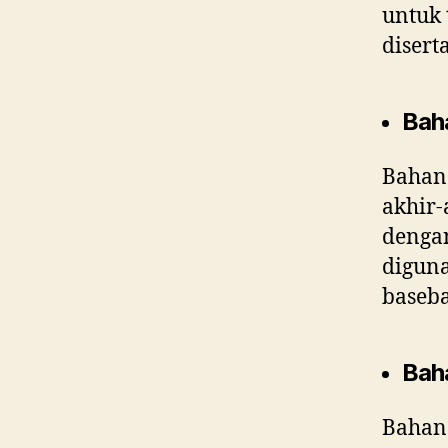
untuk 
disert
Bah
Bahan
akhir-
dengan
diguna
baseba
Bah
Bahan