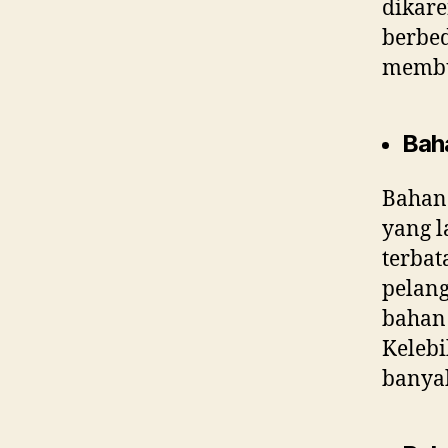
dikar
berbe
membua
Baha
Bahan 
yang l
terbat
pelan
bahan 
Kelebi
banyak