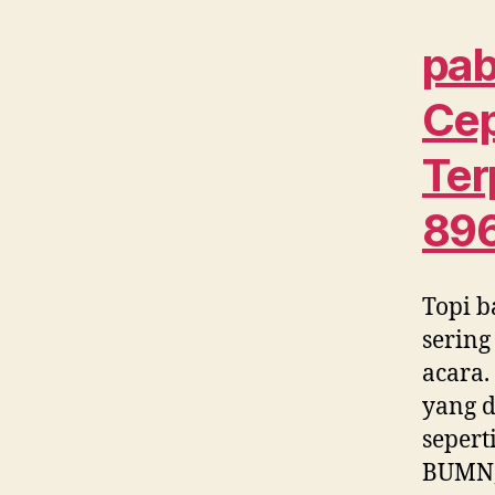
pab
Cep
Ter
89
Topi b
sering
acara.
yang d
sepert
BUMN, 