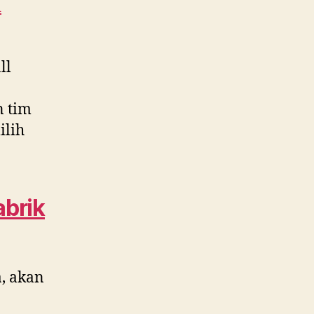
i
ll
n tim
lih
abrik
, akan