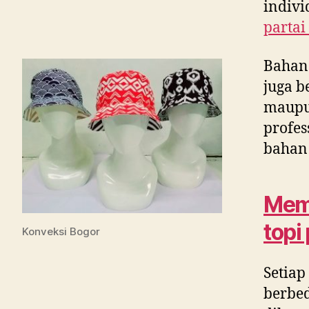
indivi
partai
Bahan
juga b
maupun
profes
bahan 
Memi
topi
Konveksi Bogor
Setiap
berbed