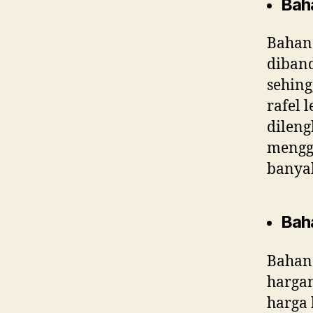
Bah
Bahan 
diband
sehing
rafel 
dileng
menggu
banyak
Bah
Bahan 
harga
harga 