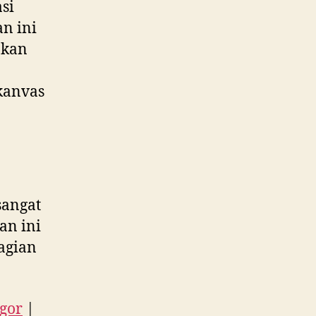
si
an ini
akan
kanvas
sangat
an ini
agian
ogor
|