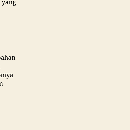
 yang
 bahan
t
sanya
n