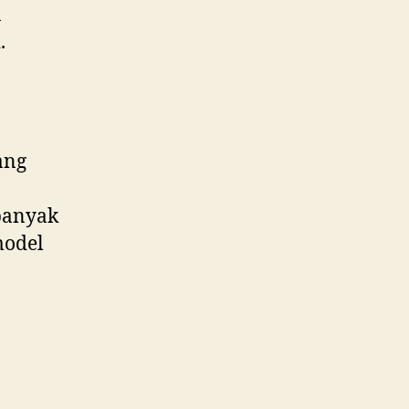
a
.
ang
banyak
model