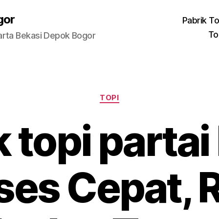
gor
Pabrik To
To
arta Bekasi Depok Bogor
Categories
TOPI
 topi parta
ses Cepat, R