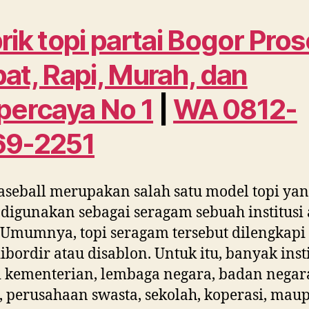
rik topi partai Bogor Pro
at, Rapi, Murah, dan
percaya No 1
|
WA 0812-
69-2251
aseball merupakan salah satu model topi ya
 digunakan sebagai seragam sebuah institusi 
 Umumnya, topi seragam tersebut dilengkapi
ibordir atau disablon. Untuk itu, banyak insti
i kementerian, lembaga negara, badan negar
perusahaan swasta, sekolah, koperasi, mau