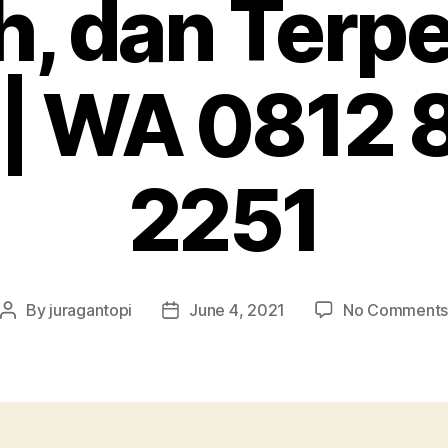
, dan Terp
 | WA 0812
2251
By
juragantopi
June 4, 2021
No Comment
Post
Post
author
date