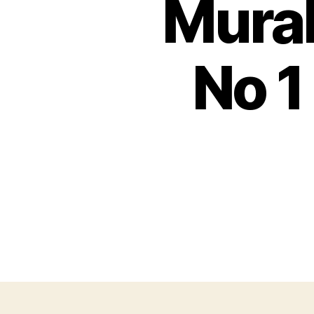
Murah
No 1