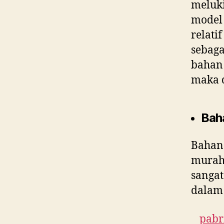
meluki
model 
relati
sebaga
bahan 
maka 
Bah
Bahan
murah 
sangat
dalam 
pabr