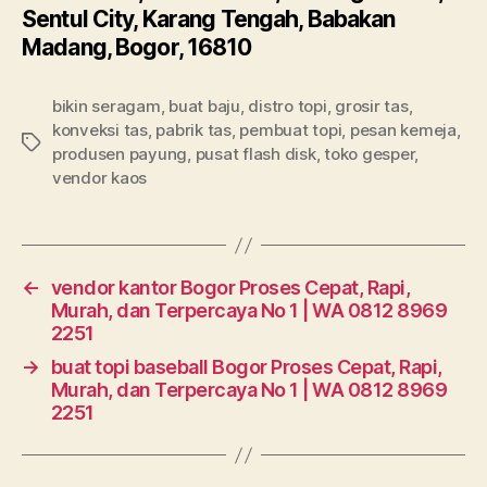
Sentul City, Karang Tengah, Babakan
Madang, Bogor, 16810
bikin seragam
,
buat baju
,
distro topi
,
grosir tas
,
konveksi tas
,
pabrik tas
,
pembuat topi
,
pesan kemeja
,
Tags
produsen payung
,
pusat flash disk
,
toko gesper
,
vendor kaos
←
vendor kantor Bogor Proses Cepat, Rapi,
Murah, dan Terpercaya No 1 | WA 0812 8969
2251
→
buat topi baseball Bogor Proses Cepat, Rapi,
Murah, dan Terpercaya No 1 | WA 0812 8969
2251