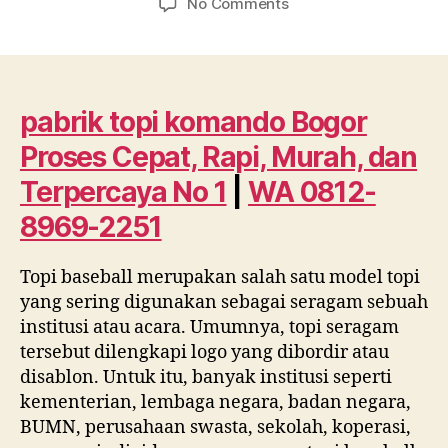
on
No Comments
pabrik
topi
komando
Bogor
Proses
pabrik topi komando Bogor
Cepat,
Proses Cepat, Rapi, Murah, dan
Rapi,
Murah,
Terpercaya No 1
|
WA 0812-
dan
8969-2251
Terpercaya
No
1
Topi baseball merupakan salah satu model topi
|
yang sering digunakan sebagai seragam sebuah
WA
institusi atau acara. Umumnya, topi seragam
0812
tersebut dilengkapi logo yang dibordir atau
8969
disablon. Untuk itu, banyak institusi seperti
2251
kementerian, lembaga negara, badan negara,
BUMN, perusahaan swasta, sekolah, koperasi,