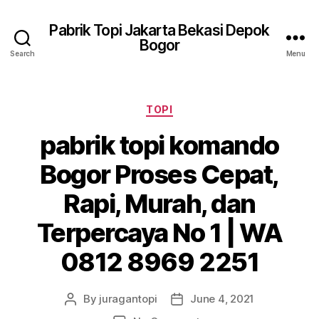
Pabrik Topi Jakarta Bekasi Depok
Bogor
Search
Menu
Categories
TOPI
pabrik topi komando
Bogor Proses Cepat,
Rapi, Murah, dan
Terpercaya No 1 | WA
0812 8969 2251
By
juragantopi
June 4, 2021
Post
Post
author
date