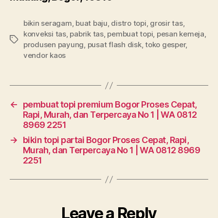
bikin seragam
,
buat baju
,
distro topi
,
grosir tas
,
konveksi tas
,
pabrik tas
,
pembuat topi
,
pesan kemeja
,
Tags
produsen payung
,
pusat flash disk
,
toko gesper
,
vendor kaos
←
pembuat topi premium Bogor Proses Cepat,
Rapi, Murah, dan Terpercaya No 1 | WA 0812
8969 2251
→
bikin topi partai Bogor Proses Cepat, Rapi,
Murah, dan Terpercaya No 1 | WA 0812 8969
2251
Leave a Reply