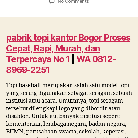
on
No Comments
pabrik
topi
kantor
Bogor
Proses
pabrik topi kantor Bogor Proses
Cepat,
Cepat, Rapi, Murah, dan
Rapi,
Murah,
Terpercaya No 1
|
WA 0812-
dan
8969-2251
Terpercaya
No
1
Topi baseball merupakan salah satu model topi
|
yang sering digunakan sebagai seragam sebuah
WA
institusi atau acara. Umumnya, topi seragam
0812
tersebut dilengkapi logo yang dibordir atau
8969
disablon. Untuk itu, banyak institusi seperti
2251
kementerian, lembaga negara, badan negara,
BUMN, perusahaan swasta, sekolah, koperasi,