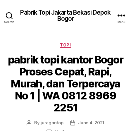
Pabrik Topi Jakarta Bekasi Depok
Bogor
Search
Menu
Categories
TOPI
pabrik topi kantor Bogor
Proses Cepat, Rapi,
Murah, dan Terpercaya
No 1 | WA 0812 8969
2251
By
juragantopi
June 4, 2021
Post
Post
author
date