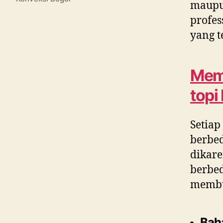
maupun
profes
yang t
Memi
topi
Setiap
berbed
dikar
berbe
membua
Baha