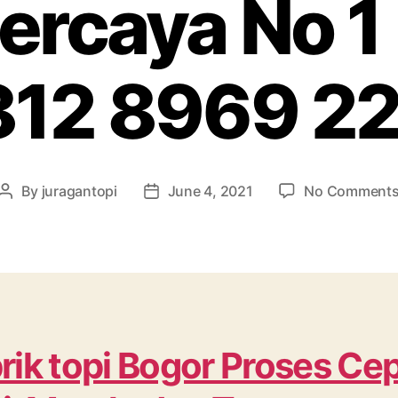
ercaya No 1
12 8969 2
By
juragantopi
June 4, 2021
No Comment
Post
Post
author
date
rik topi Bogor Proses Cep