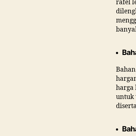
rafel 
dileng
menggu
banyak
Bah
Bahan 
harga
harga 
untuk 
disert
Bah