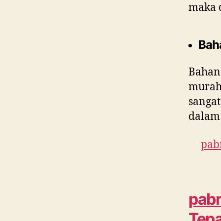
maka 
Bah
Bahan
murah 
sangat
dalam 
pabr
pabr
Tepa