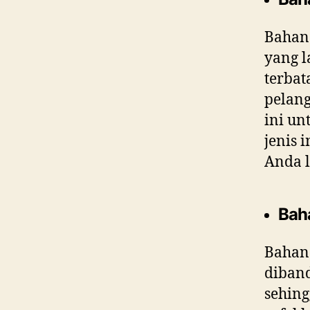
Bahan 
yang l
terbat
pelan
ini un
jenis 
Anda l
Bah
Bahan 
diband
sehing