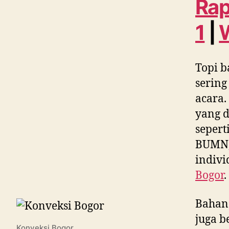
Rap
1
|
Topi b
sering
acara.
yang d
sepert
BUMN, 
indivi
Bogor
.
Bahan
juga b
Konveksi Bogor