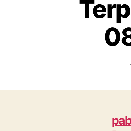
Terp
08
pab