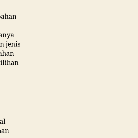
 bahan
t
sanya
 jenis
bahan
pilihan
al
han