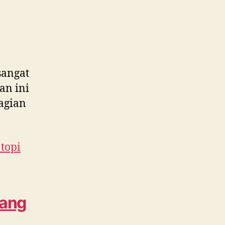
sangat
an ini
agian
 topi
yang