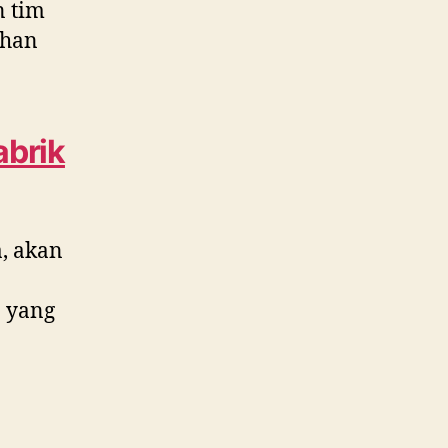
n tim
ahan
abrik
, akan
 yang