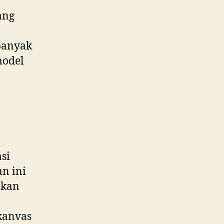
ang
banyak
model
si
an ini
akan
kanvas