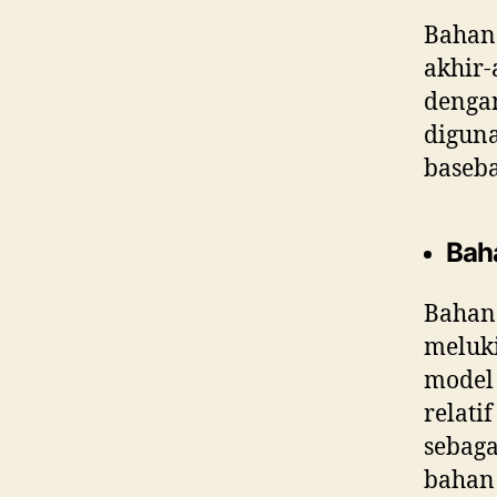
Bahan
akhir-
dengan
diguna
baseba
Bah
Bahan
meluki
model 
relati
sebaga
bahan 