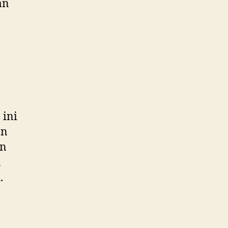
an
 ini
an
an
a
.