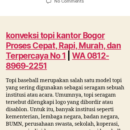
on
No Comments
konveksi
topi
kantor
Bogor
Proses
konveksi topi kantor Bogor
Cepat,
Proses Cepat, Rapi, Murah, dan
Rapi,
Murah,
Terpercaya No 1
|
WA 0812-
dan
8969-2251
Terpercaya
No
1
Topi baseball merupakan salah satu model topi
|
yang sering digunakan sebagai seragam sebuah
WA
institusi atau acara. Umumnya, topi seragam
0812
tersebut dilengkapi logo yang dibordir atau
8969
disablon. Untuk itu, banyak institusi seperti
2251
kementerian, lembaga negara, badan negara,
BUMN, perusahaan swasta, sekolah, koperasi,