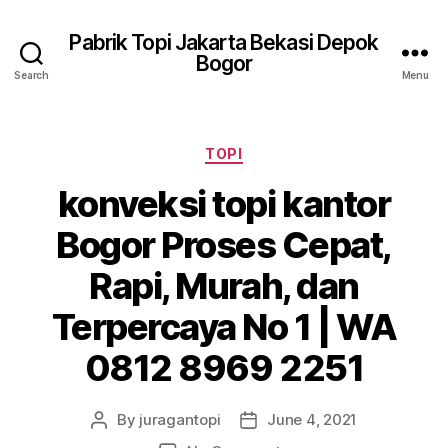
Pabrik Topi Jakarta Bekasi Depok
Bogor
Search
Menu
Categories
TOPI
konveksi topi kantor
Bogor Proses Cepat,
Rapi, Murah, dan
Terpercaya No 1 | WA
0812 8969 2251
By
juragantopi
June 4, 2021
Post
Post
author
date