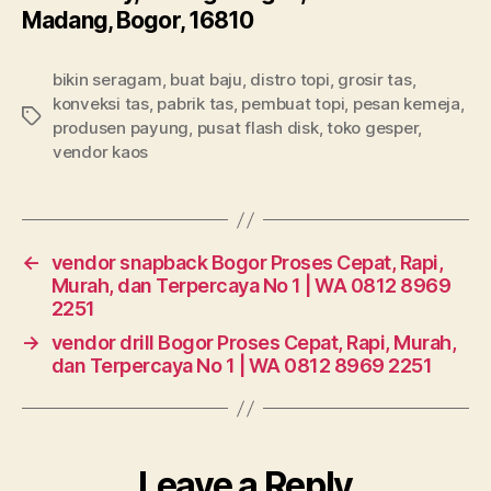
Madang, Bogor, 16810
bikin seragam
,
buat baju
,
distro topi
,
grosir tas
,
konveksi tas
,
pabrik tas
,
pembuat topi
,
pesan kemeja
,
Tags
produsen payung
,
pusat flash disk
,
toko gesper
,
vendor kaos
←
vendor snapback Bogor Proses Cepat, Rapi,
Murah, dan Terpercaya No 1 | WA 0812 8969
2251
→
vendor drill Bogor Proses Cepat, Rapi, Murah,
dan Terpercaya No 1 | WA 0812 8969 2251
Leave a Reply