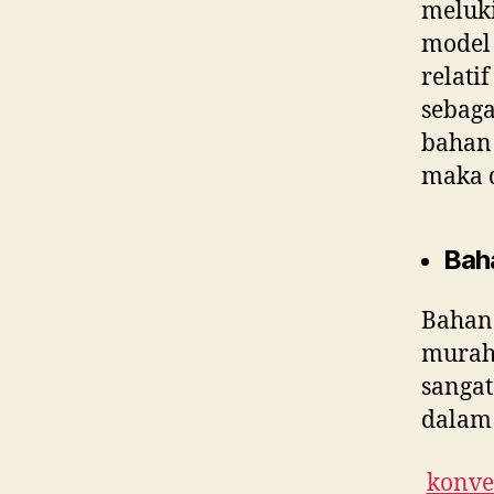
meluki
model 
relati
sebaga
bahan 
maka 
Bah
Bahan
murah 
sangat
dalam 
konvek