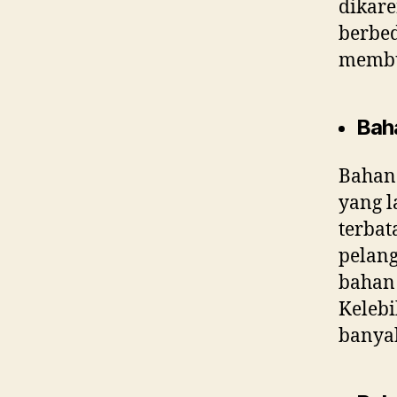
dikar
berbe
membua
Baha
Bahan 
yang l
terbat
pelan
bahan 
Kelebi
banyak