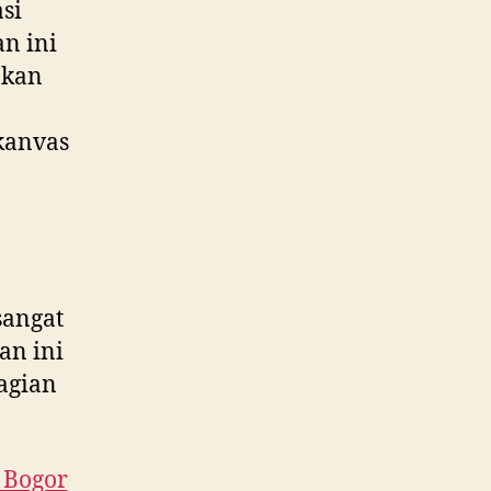
si
an ini
akan
kanvas
sangat
an ini
agian
i Bogor