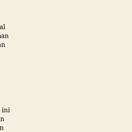
al
han
an
 ini
an
an