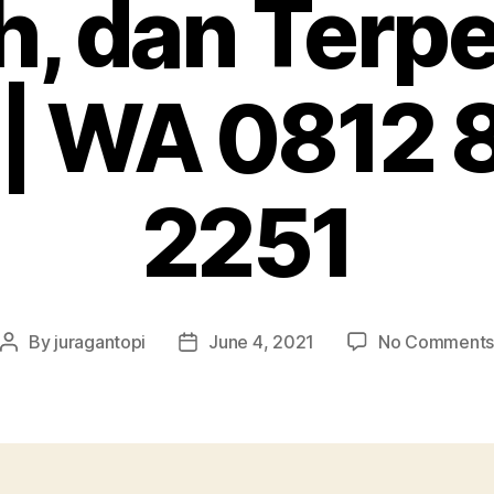
, dan Terp
 | WA 0812
2251
By
juragantopi
June 4, 2021
No Comment
Post
Post
author
date