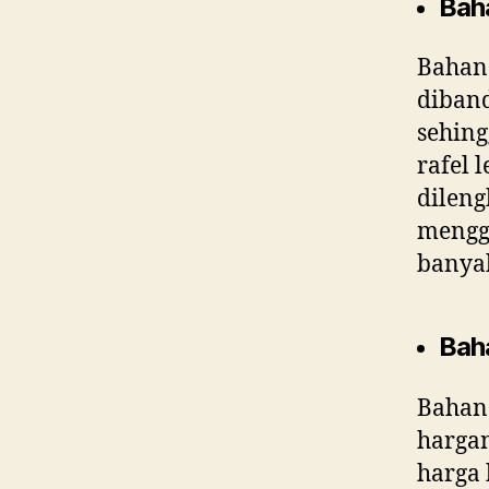
Bah
Bahan 
diband
sehing
rafel 
dileng
menggu
banyak
Bah
Bahan 
harga
harga 