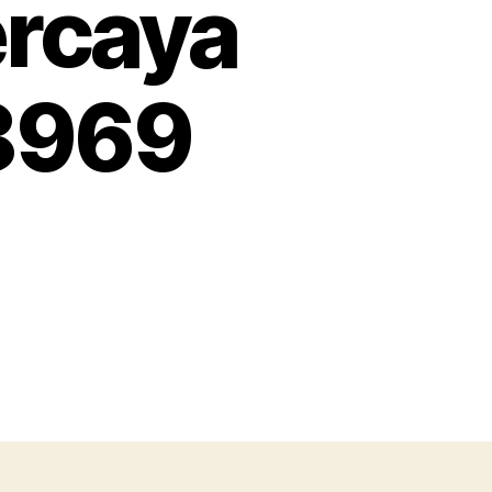
ercaya
 8969
on
s
konveksi
topi
jaring
Bogor
Proses