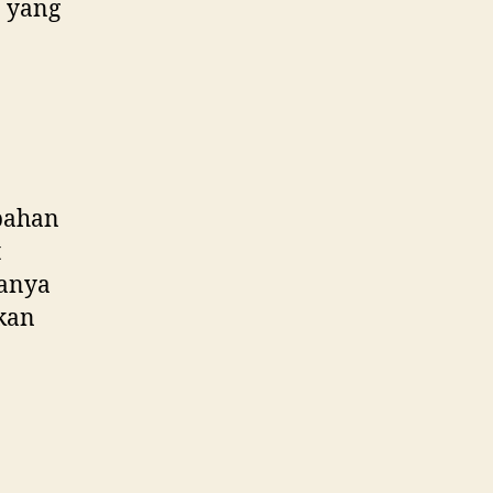
 yang
 bahan
t
sanya
kan