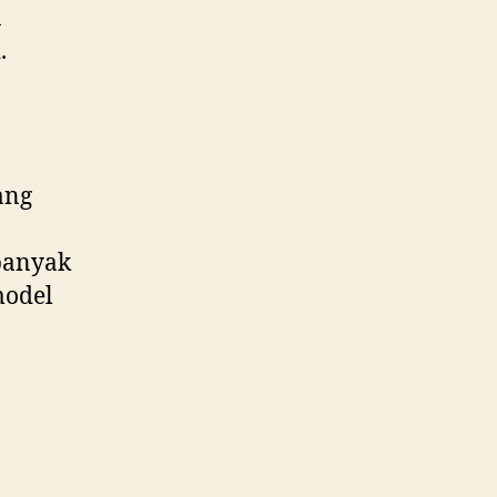
a
.
ang
banyak
model