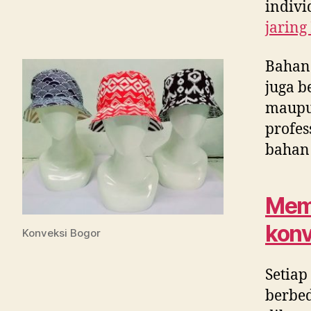
indivi
jaring
Bahan
juga b
maupun
profes
bahan 
Memi
konv
Konveksi Bogor
Setiap
berbed