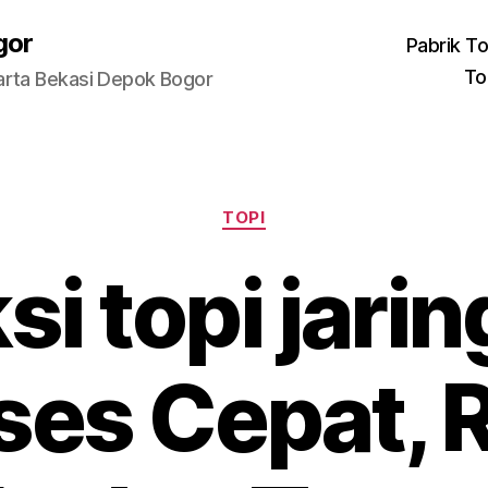
gor
Pabrik To
To
arta Bekasi Depok Bogor
Categories
TOPI
i topi jari
ses Cepat, R