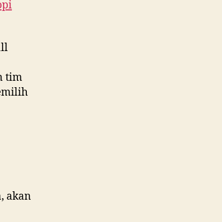
opi
ll
n tim
milih
, akan