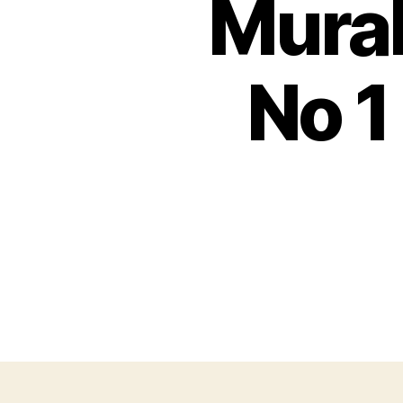
Murah
No 1