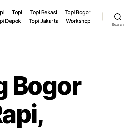
pi
Topi
Topi Bekasi
Topi Bogor
pi Depok
Topi Jakarta
Workshop
Search
ng Bogor
api,