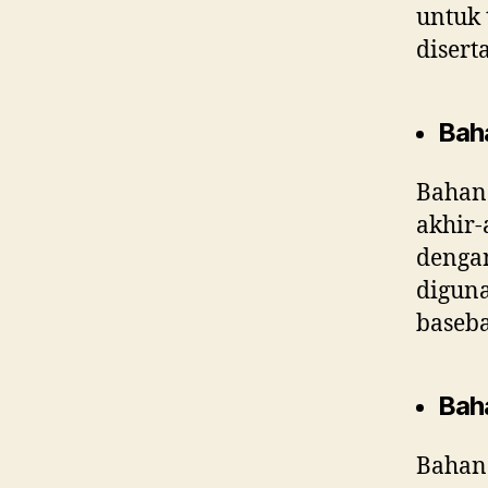
untuk 
disert
Bah
Bahan
akhir-
dengan
diguna
baseba
Bah
Bahan