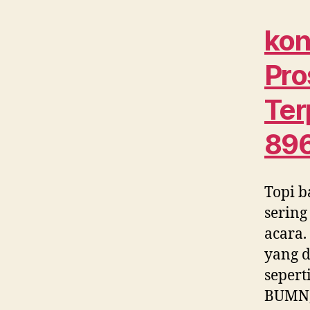
kon
Pro
Ter
89
Topi b
sering
acara.
yang d
sepert
BUMN, 