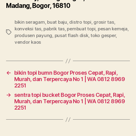
Madang, Bogor, 16810
bikin seragam
,
buat baju
,
distro topi
,
grosir tas
,
konveksi tas
,
pabrik tas
,
pembuat topi
,
pesan kemeja
,
Tags
produsen payung
,
pusat flash disk
,
toko gesper
,
vendor kaos
←
bikin topi bumn Bogor Proses Cepat, Rapi,
Murah, dan Terpercaya No 1 | WA 0812 8969
2251
→
sentra topi bucket Bogor Proses Cepat, Rapi,
Murah, dan Terpercaya No 1 | WA 0812 8969
2251