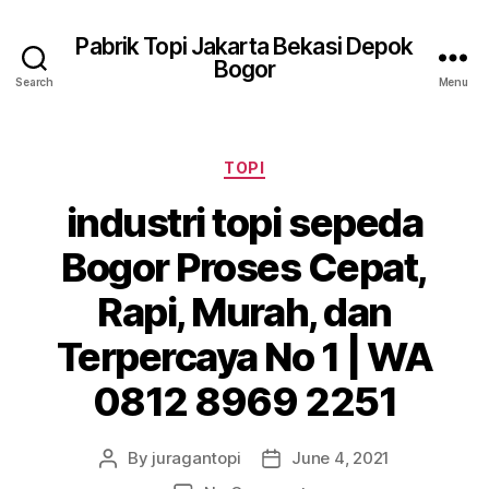
Pabrik Topi Jakarta Bekasi Depok
Bogor
Search
Menu
Categories
TOPI
industri topi sepeda
Bogor Proses Cepat,
Rapi, Murah, dan
Terpercaya No 1 | WA
0812 8969 2251
By
juragantopi
June 4, 2021
Post
Post
author
date