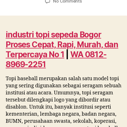
on
No Comments
industri
topi
sepeda
Bogor
Proses
industri topi sepeda Bogor
Cepat,
Proses Cepat, Rapi, Murah, dan
Rapi,
Murah,
Terpercaya No 1
|
WA 0812-
dan
8969-2251
Terpercaya
No
1
Topi baseball merupakan salah satu model topi
|
yang sering digunakan sebagai seragam sebuah
WA
institusi atau acara. Umumnya, topi seragam
0812
tersebut dilengkapi logo yang dibordir atau
8969
disablon. Untuk itu, banyak institusi seperti
2251
kementerian, lembaga negara, badan negara,
BUMN, perusahaan swasta, sekolah, koperasi,