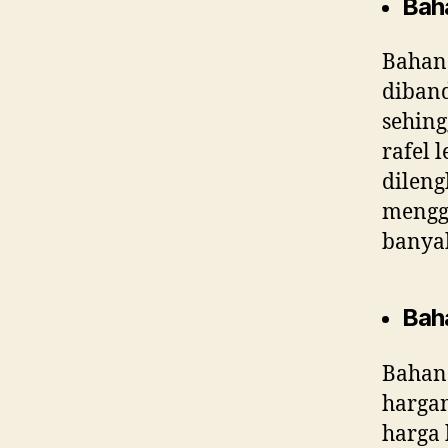
Bah
Bahan 
diband
sehing
rafel 
dileng
menggu
banyak
Bah
Bahan 
harga
harga 