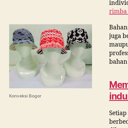
indivi
rimba
Bahan
juga b
maupun
profes
bahan 
Memi
indu
Konveksi Bogor
Setiap
berbed