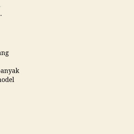
a
.
ang
banyak
model