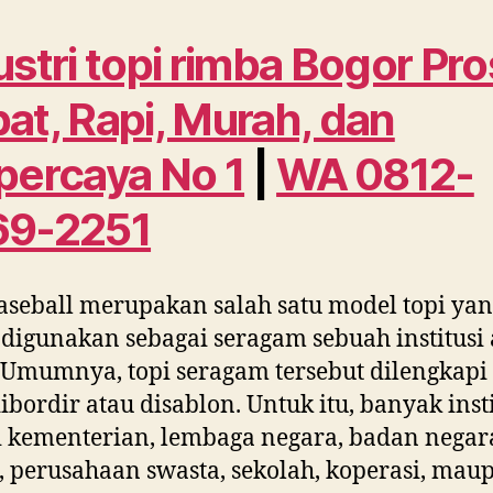
ustri topi rimba Bogor Pr
at, Rapi, Murah, dan
percaya No 1
|
WA 0812-
69-2251
aseball merupakan salah satu model topi ya
 digunakan sebagai seragam sebuah institusi 
 Umumnya, topi seragam tersebut dilengkapi
ibordir atau disablon. Untuk itu, banyak insti
i kementerian, lembaga negara, badan negar
perusahaan swasta, sekolah, koperasi, mau