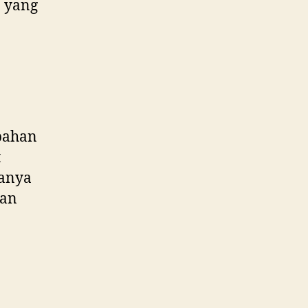
 yang
 bahan
t
sanya
an