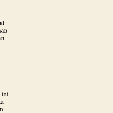
al
han
an
 ini
an
an