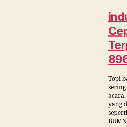
ind
Cep
Ter
89
Topi b
sering
acara.
yang d
sepert
BUMN, 