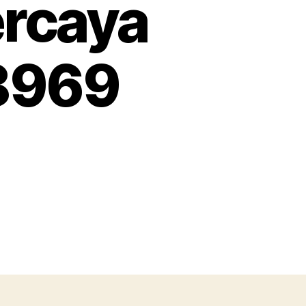
ercaya
 8969
on
s
industri
topi
rimba
Bogor
Proses