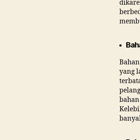
dikar
berbe
membua
Baha
Bahan 
yang l
terbat
pelan
bahan 
Kelebi
banyak