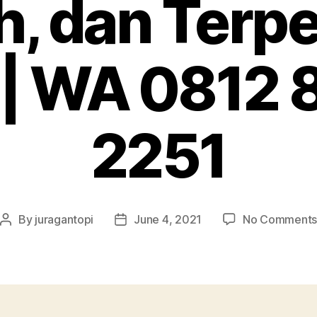
, dan Terp
 | WA 0812
2251
By
juragantopi
June 4, 2021
No Comment
Post
Post
author
date