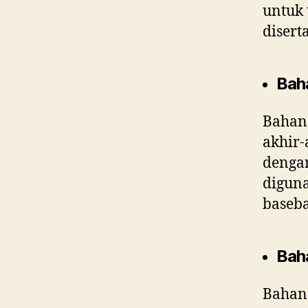
untuk 
disert
Bah
Bahan
akhir-
dengan
diguna
baseba
Bah
Bahan