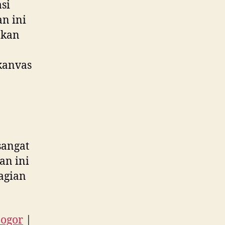
si
an ini
akan
kanvas
sangat
an ini
agian
Bogor
|