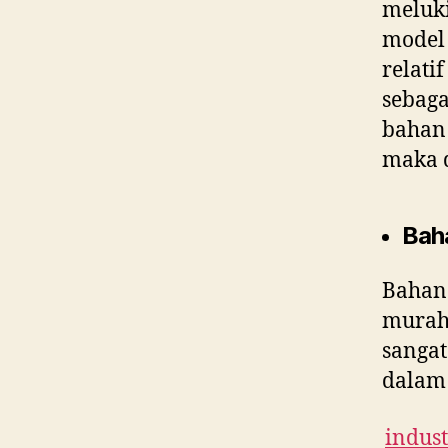
meluki
model 
relati
sebaga
bahan 
maka 
Bah
Bahan
murah 
sangat
dalam 
indust