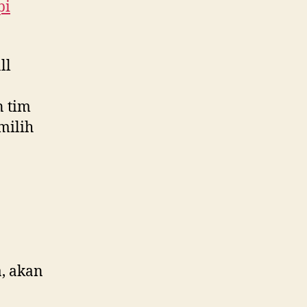
pi
ll
n tim
milih
, akan