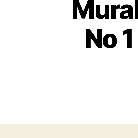
Murah
No 1