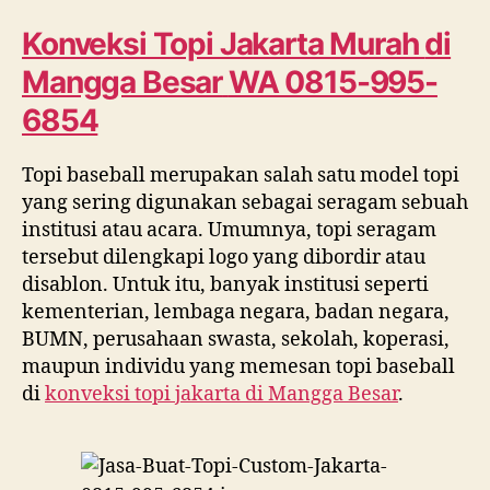
Murah
di
Konveksi Topi Jakarta Murah
di
Mangga
Mangga Besar
WA 0815-995-
Besar
WA
6854
0815
995
Topi baseball merupakan salah satu model topi
6854
yang sering digunakan sebagai seragam sebuah
institusi atau acara. Umumnya, topi seragam
tersebut dilengkapi logo yang dibordir atau
disablon. Untuk itu, banyak institusi seperti
kementerian, lembaga negara, badan negara,
BUMN, perusahaan swasta, sekolah, koperasi,
maupun individu yang memesan topi baseball
di
konveksi topi jakarta di
Mangga Besar
.