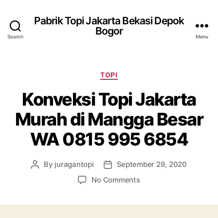
Pabrik Topi Jakarta Bekasi Depok
Bogor
Search
Menu
Categories
TOPI
Konveksi Topi Jakarta
Murah di Mangga Besar
WA 0815 995 6854
By
juragantopi
September 29, 2020
Post
Post
author
date
on
No Comments
Konveksi
Topi
Jakarta