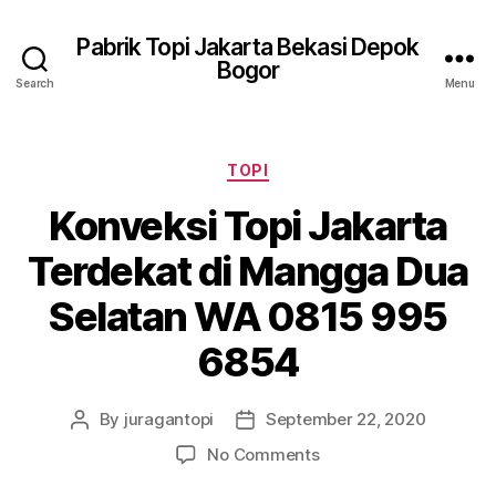
Pabrik Topi Jakarta Bekasi Depok
Bogor
Search
Menu
Categories
TOPI
Konveksi Topi Jakarta
Terdekat di Mangga Dua
Selatan WA 0815 995
6854
By
juragantopi
September 22, 2020
Post
Post
author
date
on
No Comments
Konveksi