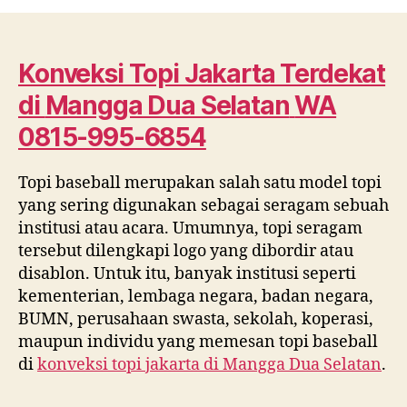
Topi
Jakarta
Terdekat
di
Konveksi Topi Jakarta Terdekat
Mangga
di
Mangga Dua Selatan
WA
Dua
Selatan
0815-995-6854
WA
0815
Topi baseball merupakan salah satu model topi
995
yang sering digunakan sebagai seragam sebuah
6854
institusi atau acara. Umumnya, topi seragam
tersebut dilengkapi logo yang dibordir atau
disablon. Untuk itu, banyak institusi seperti
kementerian, lembaga negara, badan negara,
BUMN, perusahaan swasta, sekolah, koperasi,
maupun individu yang memesan topi baseball
di
konveksi topi jakarta di
Mangga Dua Selatan
.