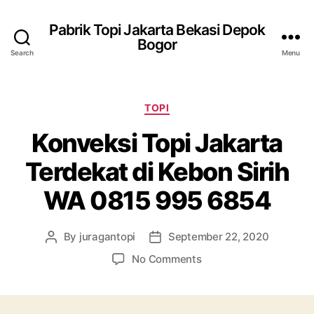
Pabrik Topi Jakarta Bekasi Depok
Bogor
Search
Menu
Categories
TOPI
Konveksi Topi Jakarta
Terdekat di Kebon Sirih
WA 0815 995 6854
By
juragantopi
September 22, 2020
Post
Post
author
date
on
No Comments
Konveksi
Topi
Jakarta