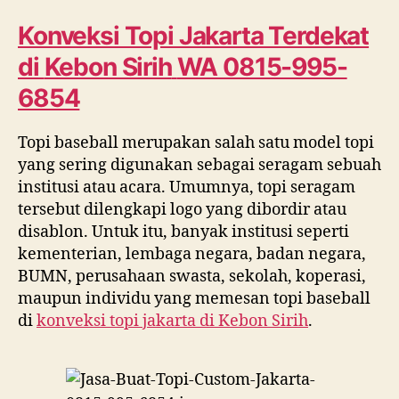
Terdekat
di
Konveksi Topi Jakarta Terdekat
Kebon
di
Kebon Sirih
WA 0815-995-
Sirih
WA
6854
0815
995
Topi baseball merupakan salah satu model topi
6854
yang sering digunakan sebagai seragam sebuah
institusi atau acara. Umumnya, topi seragam
tersebut dilengkapi logo yang dibordir atau
disablon. Untuk itu, banyak institusi seperti
kementerian, lembaga negara, badan negara,
BUMN, perusahaan swasta, sekolah, koperasi,
maupun individu yang memesan topi baseball
di
konveksi topi jakarta di
Kebon Sirih
.