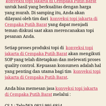
konveksi topi jakarta di
Cempaka Putih Barat
untuk hasil yang berkualitas dengan harga
yang murah. Di samping itu, Anda akan
dilayani oleh tim dari
konveksi topi jakarta di
Cempaka Putih Barat
yang dapat menjadi
teman diskusi saat akan merencanakan topi
pesanan Anda.
Setiap proses produksi topi di
konveksi topi
jakarta di
Cempaka Putih Barat
akan mengikuti
SOP yang telah ditetapkan dan melewati proses
quality control. Kepuasan konsumen adalah hal
yang penting dan utama bagi tim
konveksi topi
jakarta di
Cempaka Putih Barat
.
Anda bisa memesan jasa
konveksi topi jakarta
di
Cempaka Putih Barat
melalui :
CS 1 : Telp/WA 0815 995 6854