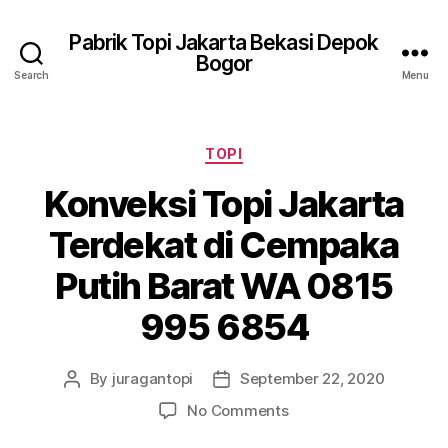
Pabrik Topi Jakarta Bekasi Depok
Bogor
Search
Menu
Categories
TOPI
Konveksi Topi Jakarta
Terdekat di Cempaka
Putih Barat WA 0815
995 6854
By
juragantopi
September 22, 2020
Post
Post
author
date
on
No Comments
Konveksi