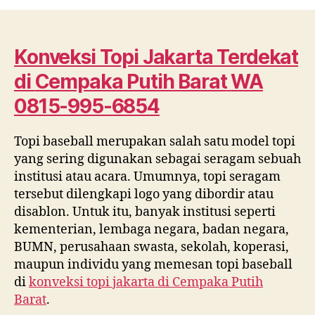
Topi
Jakarta
Terdekat
di
Konveksi Topi Jakarta Terdekat
Cempaka
di
Cempaka Putih Barat
WA
Putih
Barat
0815-995-6854
WA
0815
Topi baseball merupakan salah satu model topi
995
yang sering digunakan sebagai seragam sebuah
6854
institusi atau acara. Umumnya, topi seragam
tersebut dilengkapi logo yang dibordir atau
disablon. Untuk itu, banyak institusi seperti
kementerian, lembaga negara, badan negara,
BUMN, perusahaan swasta, sekolah, koperasi,
maupun individu yang memesan topi baseball
di
konveksi topi jakarta di
Cempaka Putih
Barat
.