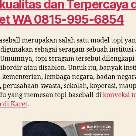
kualitas dan Terpercaya
d
et
WA 0815-995-6854
aseball merupakan salah satu model topi ya
 digunakan sebagai seragam sebuah institusi 
 Umumnya, topi seragam tersebut dilengkapi
ibordir atau disablon. Untuk itu, banyak insti
i kementerian, lembaga negara, badan negar
perusahaan swasta, sekolah, koperasi, mau
du yang memesan topi baseball di
konveksi t
a di
Karet
.