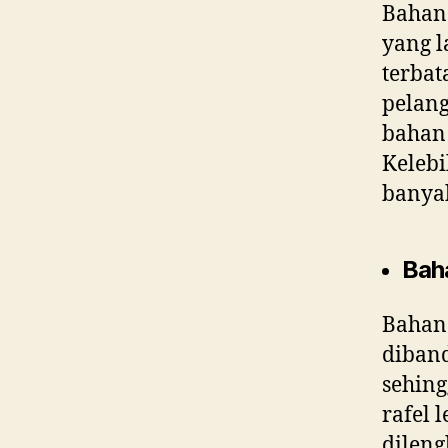
Bahan 
yang l
terbat
pelan
bahan 
Kelebi
banyak
Bah
Bahan 
diband
sehing
rafel 
dileng