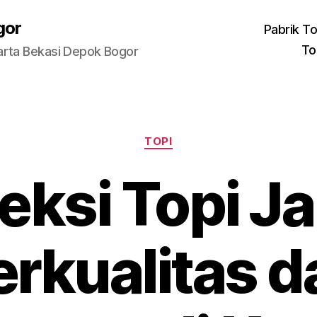
gor
Pabrik To
To
arta Bekasi Depok Bogor
Categories
TOPI
eksi Topi Ja
erkualitas d