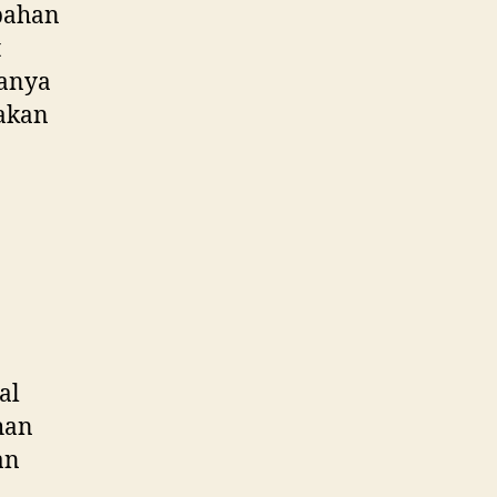
 bahan
t
sanya
akan
al
han
an