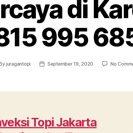
rcaya di Ka
815 995 68
By
juragantopi
September 19, 2020
No Comm
st
Post
thor
date
veksi Topi Jakarta