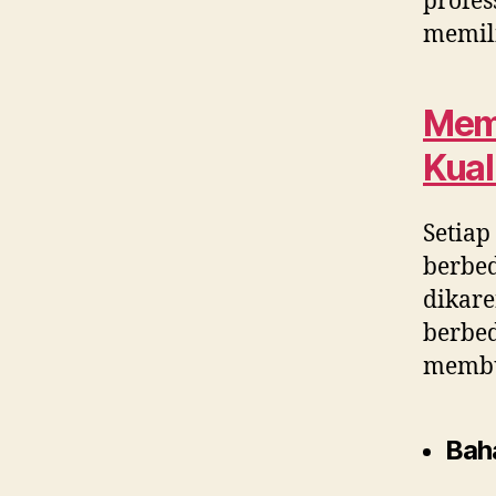
profes
memili
Memi
Kual
Setiap
berbed
dikar
berbe
membua
Baha