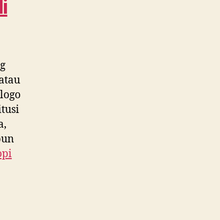
i
0815
995
6854
ng
atau
 logo
tusi
a,
pun
opi