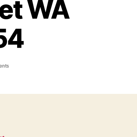
ret WA
54
on
ents
Konveksi
Topi
Jakarta
Berkualitas
dan
Terpercaya
di
Karet
WA