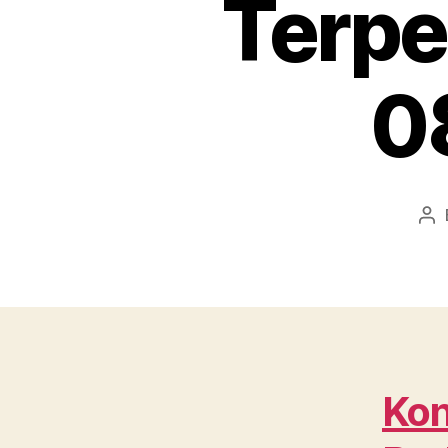
Terpe
0
Po
au
Kon