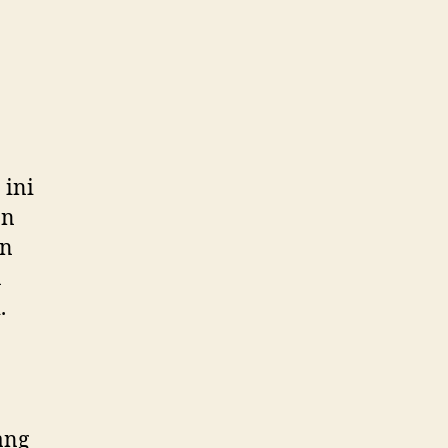
 ini
an
an
a
.
ang