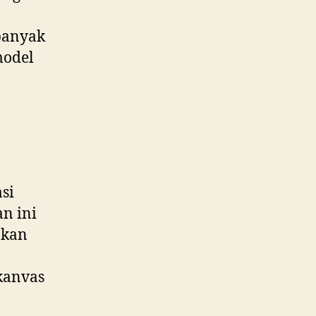
banyak
model
si
an ini
akan
kanvas