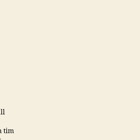
ll
n tim