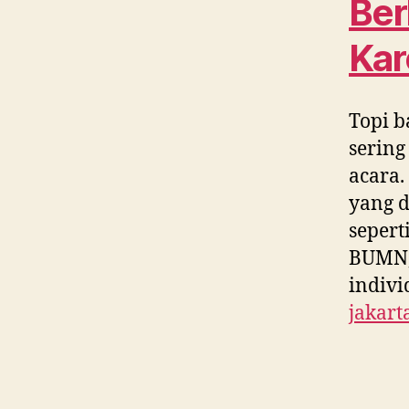
Ber
Kar
Topi b
sering
acara.
yang d
sepert
BUMN, 
indivi
jakart