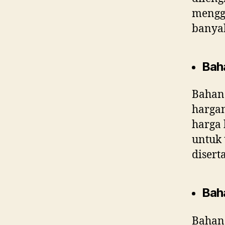
menggu
banyak
Bah
Bahan 
harga
harga 
untuk 
disert
Bah
Bahan