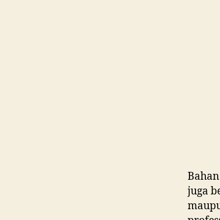
Bahan
juga b
maupun