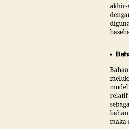
akhir-
dengan
diguna
baseba
Bah
Bahan
meluki
model 
relati
sebaga
bahan 
maka 