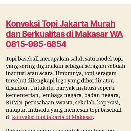
Topi
Jakarta
Murah
dan
Konveksi Topi Jakarta Murah
Berkualitas
dan Berkualitas
di
Makasar
WA
di
Makasar
0815-995-6854
WA
0815
Topi baseball merupakan salah satu model topi
995
yang sering digunakan sebagai seragam sebuah
6854
institusi atau acara. Umumnya, topi seragam
tersebut dilengkapi logo yang dibordir atau
disablon. Untuk itu, banyak institusi seperti
kementerian, lembaga negara, badan negara,
BUMN, perusahaan swasta, sekolah, koperasi,
maupun individu yang memesan topi baseball
di
konveksi topi jakarta di
Makasar
.