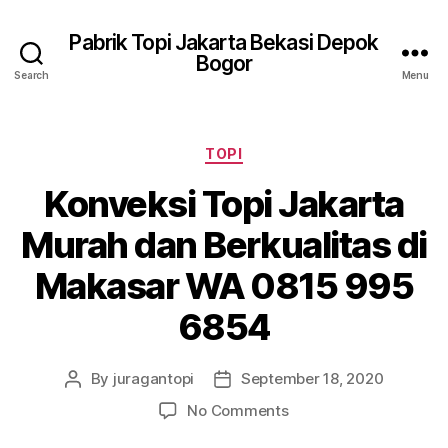
Pabrik Topi Jakarta Bekasi Depok
Bogor
Search
Menu
Categories
TOPI
Konveksi Topi Jakarta
Murah dan Berkualitas di
Makasar WA 0815 995
6854
By
juragantopi
September 18, 2020
Post
Post
author
date
on
No Comments
Konveksi