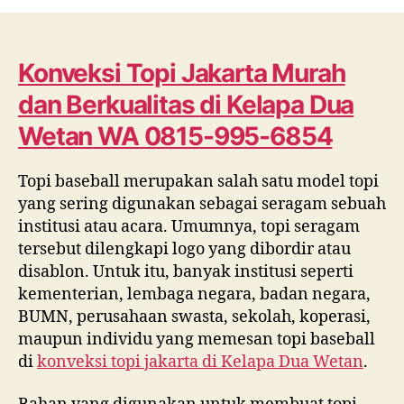
Topi
Jakarta
Murah
dan
Konveksi Topi Jakarta Murah
Berkualitas
dan Berkualitas
di
Kelapa Dua
di
Kelapa
Wetan
WA 0815-995-6854
Dua
Wetan
Topi baseball merupakan salah satu model topi
WA
yang sering digunakan sebagai seragam sebuah
0815
995
institusi atau acara. Umumnya, topi seragam
6854
tersebut dilengkapi logo yang dibordir atau
disablon. Untuk itu, banyak institusi seperti
kementerian, lembaga negara, badan negara,
BUMN, perusahaan swasta, sekolah, koperasi,
maupun individu yang memesan topi baseball
di
konveksi topi jakarta di
Kelapa Dua Wetan
.