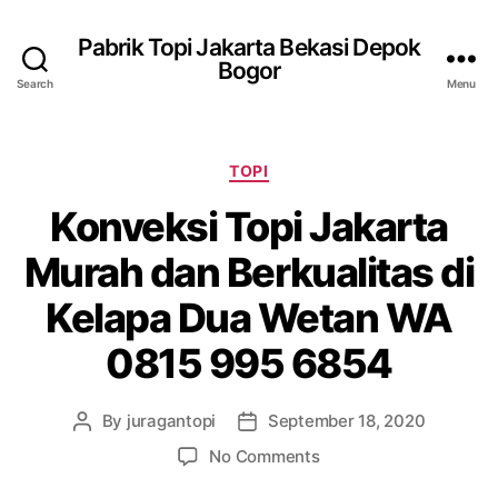
Pabrik Topi Jakarta Bekasi Depok
Bogor
Search
Menu
Categories
TOPI
Konveksi Topi Jakarta
Murah dan Berkualitas di
Kelapa Dua Wetan WA
0815 995 6854
By
juragantopi
September 18, 2020
Post
Post
author
date
on
No Comments
Konveksi