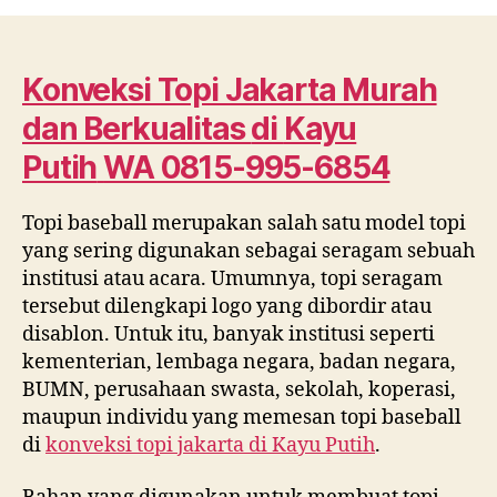
Topi
Jakarta
Murah
dan
Konveksi Topi Jakarta Murah
Berkualitas
dan Berkualitas
di
Kayu
di
Kayu
Putih
WA 0815-995-6854
Putih
WA
Topi baseball merupakan salah satu model topi
0815
yang sering digunakan sebagai seragam sebuah
995
6854
institusi atau acara. Umumnya, topi seragam
tersebut dilengkapi logo yang dibordir atau
disablon. Untuk itu, banyak institusi seperti
kementerian, lembaga negara, badan negara,
BUMN, perusahaan swasta, sekolah, koperasi,
maupun individu yang memesan topi baseball
di
konveksi topi jakarta di
Kayu Putih
.