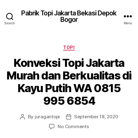
Pabrik Topi Jakarta Bekasi Depok
Bogor
Search
Menu
Categories
TOPI
Konveksi Topi Jakarta
Murah dan Berkualitas di
Kayu Putih WA 0815
995 6854
By
juragantopi
September 18, 2020
Post
Post
author
date
on
No Comments
Konveksi