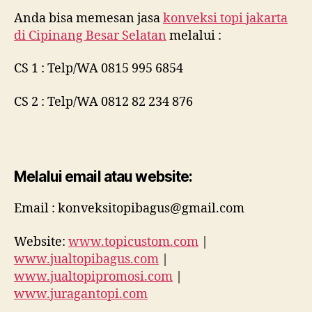
Anda bisa memesan jasa
konveksi topi jakarta
di
Cipinang Besar Selatan
melalui :
CS 1 : Telp/WA 0815 995 6854
CS 2 : Telp/WA 0812 82 234 876
Melalui email atau website:
Email : konveksitopibagus@gmail.com
Website:
www.topicustom.com
|
www.jualtopibagus.com
|
www.jualtopipromosi.com
|
www.juragantopi.com