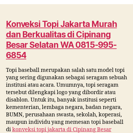
Topi
Jakarta
Murah
dan
Konveksi Topi Jakarta Murah
Berkualitas
dan Berkualitas
di
Cipinang
di
Cipinang
Besar Selatan
WA 0815-995-
Besar
6854
Selatan
WA
0815
Topi baseball merupakan salah satu model topi
995
yang sering digunakan sebagai seragam sebuah
6854
institusi atau acara. Umumnya, topi seragam
tersebut dilengkapi logo yang dibordir atau
disablon. Untuk itu, banyak institusi seperti
kementerian, lembaga negara, badan negara,
BUMN, perusahaan swasta, sekolah, koperasi,
maupun individu yang memesan topi baseball
di
konveksi topi jakarta di
Cipinang Besar