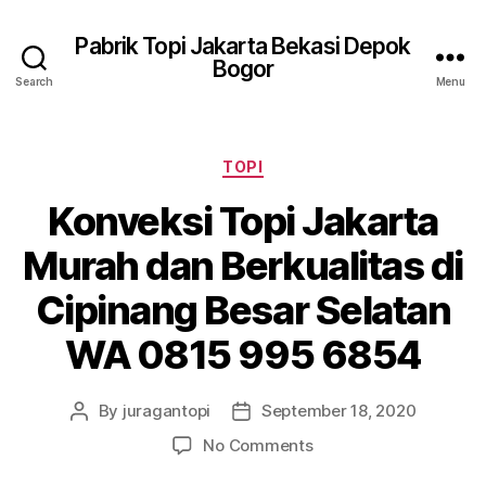
Pabrik Topi Jakarta Bekasi Depok
Bogor
Search
Menu
Categories
TOPI
Konveksi Topi Jakarta
Murah dan Berkualitas di
Cipinang Besar Selatan
WA 0815 995 6854
By
juragantopi
September 18, 2020
Post
Post
author
date
on
No Comments
Konveksi